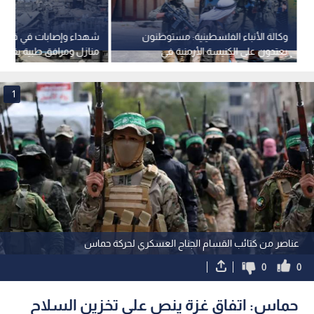
وكالة الأنباء الفلسطينية: مستوطنون
شهداء وإصابات في قص
يعتدون على الكنيسة الأرمنية في
منازل ومرافق طبية بقطاع
القدس وجيش الاحتلال يصعد
اعتقالاته في الضفة
1
عناصر من كتائب القسام الجناح العسكري لحركة حماس
0
0
حماس: اتفاق غزة ينص على تخزين السلاح