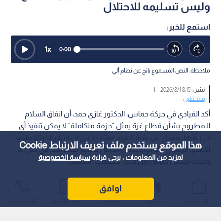
وليس تسليمه للاحتلال
استمع للخبر:
1
x
0:00
ملاحظة: النص المسموع ناتج عن نظام آلي
نشر :
8:15 2026/8/1
|
فلسطين
أكد القيادي في حركة حماس، الدكتور غازي حمد، أن اتفاق السلام
الـمطروح بشأن قطاع غزة يمثل "حزمة متكاملة" لا يمكن تنفيذ أي
جزء منها بمعزل عن بقية البنود، مشددا على أن التزام الحركة بتنفيذ
هذا الموقع يستخدم ملف تعريف الارتباط Cookie
الاتفاق مرهون بالتزام الاحتلال الكامل بجميع تعهداتها، في ظل ما
لمزيد من المعلومات ، يرجى قراءة
سياسة الخصوصية
وصفه بسجل طويل من خرق الاتفاقات السابقة.
اوافق
الرئيسية
عواجل
المباشر
أحدث الأخبار
الأكثر شيوعًا