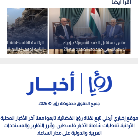
اقرأ أيضاً
عباس يستقبل الحمد الله ويؤكد إجراء
الرئاسة الفلسطينية: اتفاق
الانتخابات في موعدها المحدد فيه 28
الثانية لوقف إطلاق النار 
تشرين الثاني 2026
الورق" فقط
جميع الحقوق محفوظة رؤيا © 2026
موقع إخباري أردني تابع لقناة رؤيا الفضائية. تابعوا معنا آخر الأخبار المحلية
الأردنية، تغطيات شاملة لأخبار فلسطين، وأبرز التقارير والمستجدات
العربية والدولية على مدار الساعة.