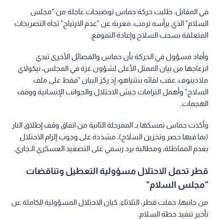
في المقابل، طلبت حركة حماس توضيحات عاجلة من "مجلس
السلام" الذي يرأسه ترمب، معربة عن "عدم الارتياح" تجاه التصريحات
المتعلقة بسحب السلاح وإعادة التموقع.
وأفاد مسؤول في الحركة بأن حماس والفصائل الأخرى تبدي
انزعاجها من بيان الممثل الأعلى لشؤون غزة في المجلس، نيكولاي
ملادينوف، عقب لقائه بنتنياهو؛ إذ ركز البيان "فقط على ملف
السلاح" وأهمل التزامات جيش الاحتلال والجوانب الإنسانية ووقف
الهجمات.
وأكدت حماس تمسكها بـ الممرحلة الثانية من اتفاق وقف إطلاق النار
(بما فيها حصر وتخزين السلاح)، مشددة على وجوب إلزام الاحتلال
بعدم المماطلة، ومطالبة برد رسمي على التصعيد العسكري الـجاري.
قطر تحمل الاحتلال مسؤولية التعطيل وتناقضات
"مجلس السلام"
من جانبها، حملت قطر، الثلاثاء، كيان الاحتلال المسؤولية الكاملة عن
تأخير تنفيذ خطة السلام.