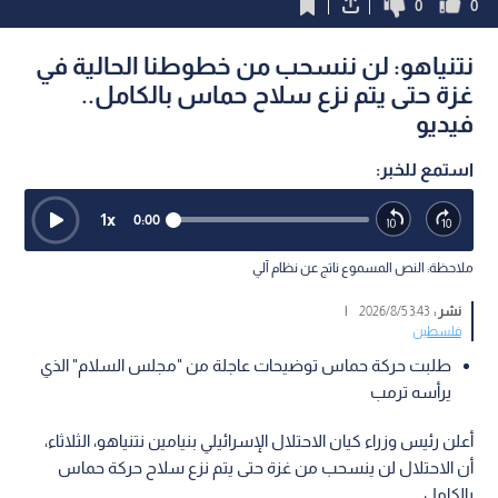
0
0
نتنياهو: لن ننسحب من خطوطنا الحالية في
غزة حتى يتم نزع سلاح حماس بالكامل..
فيديو
استمع للخبر:
1
x
0:00
ملاحظة: النص المسموع ناتج عن نظام آلي
نشر :
3:43 2026/8/5
|
فلسطين
طلبت حركة حماس توضيحات عاجلة من "مجلس السلام" الذي
يرأسه ترمب
أعلن رئيس وزراء كيان الاحتلال الإسرائيلي بنيامين نتنياهو، الثلاثاء،
أن الاحتلال لن ينسحب من غزة حتى يتم نزع سلاح حركة حماس
بالكامل.