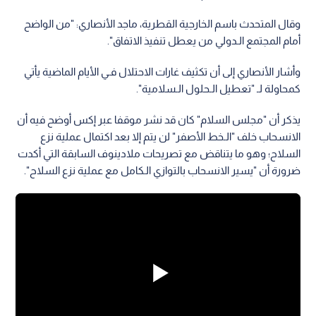
وقال المتحدث باسم الخارجية القطرية، ماجد الأنصاري: "من الواضح
أمام المجتمع الـدولي من يعطل تنفيذ الاتفاق".
وأشار الأنصاري إلى أن تكثيف غارات الاحتلال فـي الأيام الماضية يأتي
كمحاولة لـ "تعطيل الـحلول الـسلامية".
يذكر أن "مجلس السلام" كان قد نشر موقفا عبر إكس أوضح فيه أن
الانسحاب خلف "الـخط الأصفر" لن يتم إلا بعد اكتمال عملية نزع
السلاح؛ وهو ما يتناقض مع تصريحات ملادينوف السابقة التي أكدت
ضرورة أن "يسير الانسحاب بالتوازي الـكامل مع عملية نزع السلاح".