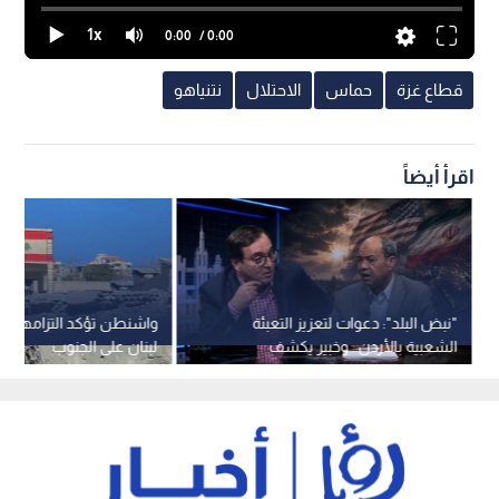
1x
0:00
/ 0:00
قطاع غزة
حماس
الاحتلال
نتنياهو
اقرأ أيضاً
"نبض البلد": دعوات لتعزيز التعبئة
واشنطن تؤكد التزامها بإ
الشعبية بالأردن.. وخبير يكشف
لبنان على الجنوب
تحديات الاتفاق الأمريكي الإيراني