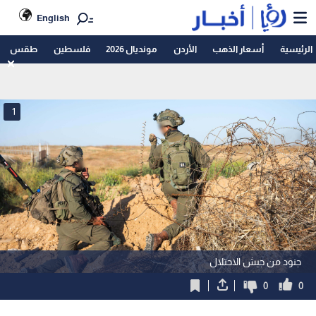
English
الرئيسية
أسعار الذهب
الأردن
مونديال 2026
فلسطين
طقس
1
جنود من جيش الاحتلال
0
0