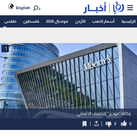
English
الرئيسية
أسعار الذهب
الأردن
مونديال 2026
فلسطين
طقس
1
وكالة "موديز" للتصنيف الائتماني
0
0