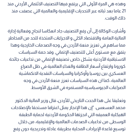
وهذه هي المرة الأولى التي يرتفع فيها التصنيف الائتماني الأردني منذ
21 عاما بعد ثباته عبر التحديات الإقليمية والعالمية التي عصفت منذ
ذلك الوقت.
وأشارت الوكالة إلى أن رفع التصنيف جاد انعكاسا لنجاح وفعالية إدارة
المالية العامة والاقتصاد الكلي و الاجراءات المتخذة للحد من المخاطر
مما ساهم في تعزيز منعة الأردن في وجه الصدمات الخارجية وهذا
يتفق مع مستوى أعلى للتصنيف الإتماني. وقد حمة السياسات
الاستباقية الأردنية بشكل خاص تصنيفه الإتماني من تداعيات جائحة
كورونا وارتفاع أسعار الطاقة والغذاء العالمية في ظل الصراع
العسكري بين روسيا وأوكرانيا والسياسات النقدية الانكماشية
العالمية، كما ان هذه السياسات تعزز منعة الأردن في وجه
الصراعات الجيوسياسيه المستمره في الشرق الأوسط.
وتعليقا على هذا الحدث التاريخي للأردن، قال وزير المالية الدكتور
محمد العسعس: "إن هذا الإنجاز يمثل اعترافا مستحقا بالإصلاحات
الهيكلية العميقه التي انجزتها الحكومة الأردنية لحماية الطبقة
الوسطى من تداعيات الصدمات العالمية والإقليمية، من خلال
توسيع قاعدة الإيرادات المحلية بطريقة عادلة وتدريجية دون رفع