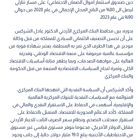
دين صندوق استثمار أموال الضمان الاجتماعي) على مسار تنازلي
ليصل الى 80% من الناتج المحلي الإجمالي في عام 2028 من حوالي
90% في عام 2023.
بدوره، بين محافظ البنك المركزي الأردني الدكتور عادل الشركس
على أن تحسن التصنيف الائتماني السيادي للمملكة من قبل وكالة
موديز، في هذا الظرف الذي تمر به المنطقة، يعتبر شهادة قوية من
مؤسسة عالمية مرموقة على منعة الاقتصاد الوطني، وقدرته
العالية على مواجهة الصدمات، وبما يظهر متانة أساسيات الاقتصاد
الكلي، وثمرة لنجاح السياسات الاقتصادية المتبعة من قبل الحكومة
والبنك المركزي.
وأكد الشركس أن السياسة النقدية التي انتهجها البنك المركزي،
المتوائمة مع السياسات النقدية للبنوك المركزية العالمية
والإقليمية، أسهمت في الحفاظ على الاستقرار النقدي والمالي في
المملكة، كأحد الدعائم المحورية للاقتصاد، المتمثل بالحفاظ على
استقرار معدلات التضخم، ونظام سعر الصرف الثابت للدينار الأردني
مقابل الدولار الأمريكي، مدعوما بتوفر مستوى قياسي غير مسبوق
من الاحتياطيات الأجنبية يبلغ 19.0 مليار دولار، حاليا، إلى جانب وجود