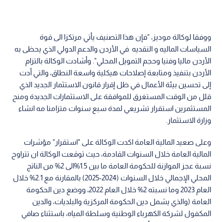
ووفقا لوكالة موديز، "فإن هذا التصنيف يأتي مرتكزا الى قوة
السياسات الماليه و النقديه في الأردن والدعم الدولي الذي يحظى به
الأردن ماليا وفنيا وحجم التمويل المحلي". وأشادت الوكالة بالتزام
الأردن بتنفيذ ومتابعة إصلاحات هيكلية واسعة النطاق، والتي أدت
إلى تحسين بيئة الأعمال في ظل إقرار قانون الاستثمار الجديد الذي
قلل من الوقت المستغرق للموافقة على الاستثمارات الجديدة ومنح
المستثمرين استقرار تشريعي لمدة سبع سنوات متزامنا مه انشاء
وزارة الاستثمار.
وعلى صعيد المالية العامة اكدت الوكالة على "استقرار" مؤشرات
المالية العامة خلال السنوات القادمة، حيث توقعت الوكالة ان تتراوح
نسبة عجز الموازنة للحكومة العامة ما بين 1.5%الى 2% من الناتج
المحلي الإجمالي خلال السنوات (2024-2025) بالمقارنة مع 2.1% خلال
العام 2023 وما نسبته 2% خلال العام 2022، ووضع دين الحكومة
العامة (والذي يشمل دين الحكومة المركزية والبلديات، والدين
المكفول لشركة الكهرباء الوطنية وسلطة المياه، باستثناء صافي