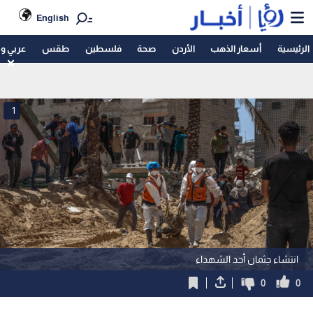
English
الرئيسية
أسعار الذهب
الأردن
صحة
فلسطين
طقس
عربي و
1
انتشاء جثمان أحد الشهداء
0
0