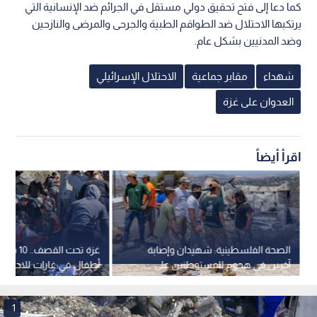
كما دعا إلى فتح تحقيق دولي مستقل في الجرائم ضد الإنسانية التي
يرتكبها الاحتلال ضد الطواقم الطبية والجرحى والمرضى والنازحين
وضد المدنيين بشكل عام.
شهداء
مقابر جماعية
الاحتلال الإسرائيلي
العدوان على غزة
اقرأ أيضاً
الصحة الفلسطينية: شهيدان وإصابة
آخرين في هجوم للمستوطنين على
أطفال في غارات للاحتلال
دير جرير شرق رام الله
متفرقة بالقطاع
1