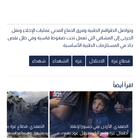
وتواصل الطواقم الطبية وفرق الدفاع المدني عمليات الإخلاء ونقل
الجرحى إلى المشافي التي تعمل تحت ضغوط قاسية وفي ظل نقص
حاد في المستلزمات الطبية الأساسية.
قطاع غزة
الاحتلال
غزة
الشهداء
شهداء
اقرأ أيضاً
الصفدي: الأردن يبني جسورا لإنقاذ
الصفدي: قطاع غزة يعيش
أطفال غزة وإسرائيل تعرقل عودتهم
بشعا.. ومساعدات دولية 
صلاحيتها في مخازننا بسب