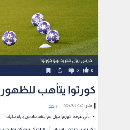
حارس ريال مدريد تيبو كورتوا
0
0
كورتوا يتأهب للظهور 
نشر :
10:49 2024/5/3
|
رياضة
تأتي عودة كورتوا قبل مواجهة قادش بأيام قليلة
ذكر تقرير صحفي إسباني أن البلجيكي تيبو كورتوا، ح