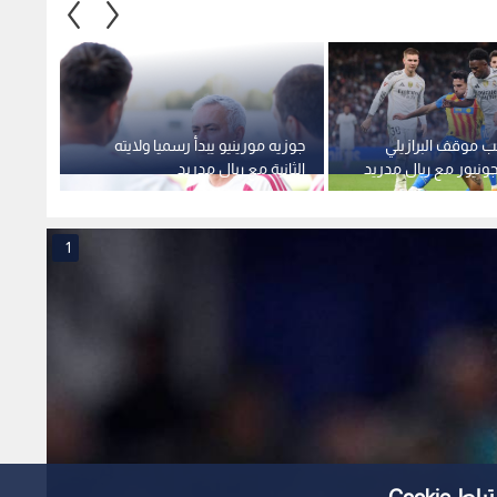
"مورينيو الثانية" بضم