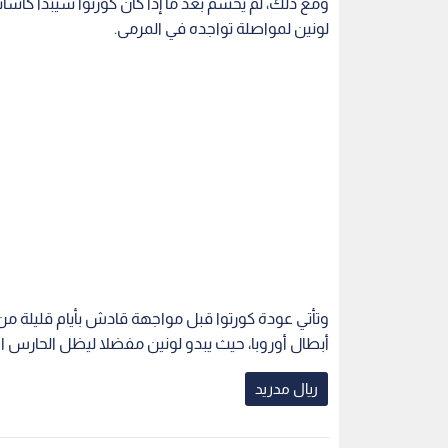
وتأتي عودة كورتوا قبل مواجهة قادش بأيام قليلة من
أبطال أوروبا، حيث يبدو لونين مفضلا ليظل الحارس
ريال مدريد
اقرأ أيضاً
استمرار أمام
غموض يحيط بمستقبل
ليفربول يترق
يد
فينيسيوس مع ريال مدريد..
فينيسيوس جو
وشرط صارم من بيريز للموافقة
على رحيله