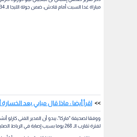
مباراة غدا السبت أمام قادش، ضمن جولة الليجا الـ 34.
اقرأ أيضا : ماذا قال مبابي بعد الخسارة 
ووفقا لصحيفة "ماركا"، يبدو أن المدير الفني كارلو 
لفترة تقارب الـ 268 يوما بسبب إصابة في الرباط الصليبي.
ومع ذلك، لم يحسم بعد ما إذا كان كورتوا سيبدأ كأساس
لونين لمواصلة تواجده في المرمى.