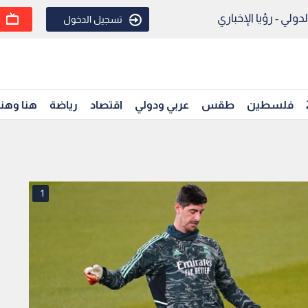
ولي - رؤيا الإخباري
تسجيل الدخول
فلسطين
طقس
عربي ودولي
اقتصاد
رياضة
هنا وهن
1