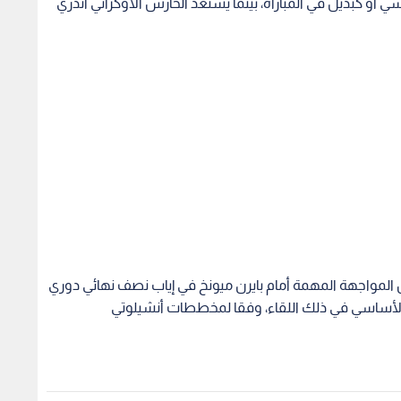
 المواجهة المهمة أمام بايرن ميونخ في إياب نصف نهائي دوري
 الأساسي في ذلك اللقاء، وفقا لمخططات أنشيلوتي
ب موقف البرازيلي
جوزيه مورينيو يبدأ رسميا ولايته
ريال م
نيور مع ريال مدريد
الثانية مع ريال مدريد
رأس م
1