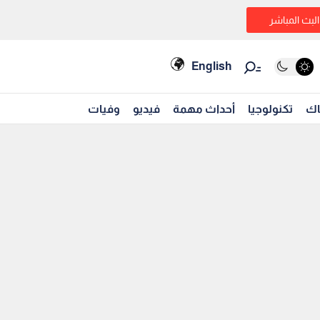
البث المباشر
English
اك
تكنولوجيا
أحداث مهمة
فيديو
وفيات