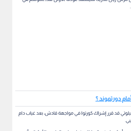
أمام دورتموند ؟
أنشيلوتي قد قرر إشراك كورتوا في مواجهة قادش، بعد غياب دام
ي أو كبديل في المباراة، بينما يستعد الحارس الأوكراني أندري