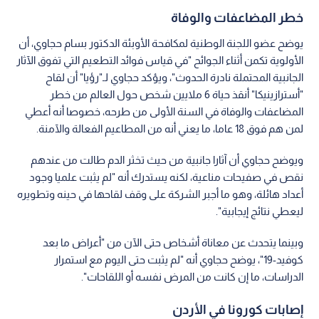
خطر المضاعفات والوفاة
يوضح عضو اللجنة الوطنية لمكافحة الأوبئة الدكتور بسام حجاوي، أن
الأولوية تكمن أثناء الجوائح "في قياس فوائد التطعيم التي تفوق الآثار
الجانبية المحتملة نادرة الحدوث"، ويؤكد حجاوي لـ"رؤيا" أن لقاح
"أسترازينيكا" أنقذ حياة 6 ملايين شخص حول العالم من خطر
المضاعفات والوفاة في السنة الأولى من طرحه، خصوصا أنه أعطي
لمن هم فوق 18 عاما، ما يعني أنه من المطاعيم الفعالة والآمنة.
ويوضح حجاوي أن آثارا جانبية من حيث تخثر الدم طالت من عندهم
نقص في صفيحات مناعية، لكنه يستدرك أنه "لم يثبت علميا وجود
أعداد هائلة، وهو ما أجبر الشركة على وقف لقاحها في حينه وتطويره
ليعطي نتائج إيجابية".
وبينما يتحدث عن معاناة أشخاص حتى الآن من "أعراض ما بعد
كوفيد-19"، يوضح حجاوي أنه "لم يثبت حتى اليوم مع استمرار
الدراسات، ما إن كانت من المرض نفسه أو اللقاحات".
إصابات كورونا في الأردن