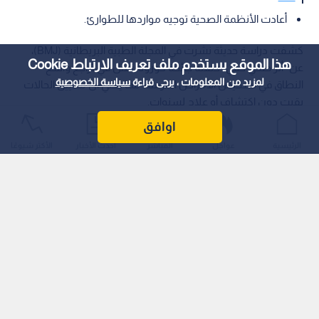
أعادت الأنظمة الصحية توجيه مواردها للطوارئ.
كشفت دراسة حديثة نشرت في المجلة الطبية البريطانية (BMJ)،
هذا الموقع يستخدم ملف تعريف الارتباط Cookie
عن "أثر صحي خفي" خلفته جائحة كورونا، تمثل في تراجع واسع
لمزيد من المعلومات ، يرجى قراءة
سياسة الخصوصية
النطاق في تشخيص الأمراض المزمنة، مما يعني أن ملايين الحالات
بقيت دون اكتشاف أو علاج لسنوات.
اوافق
الرئيسية
عواجل
المباشر
أحدث الأخبار
الأكثر شيوعًا
واعتمدت الدراسة على تحليل بيانات صحية "مجهولة الهوية" لنحو 30