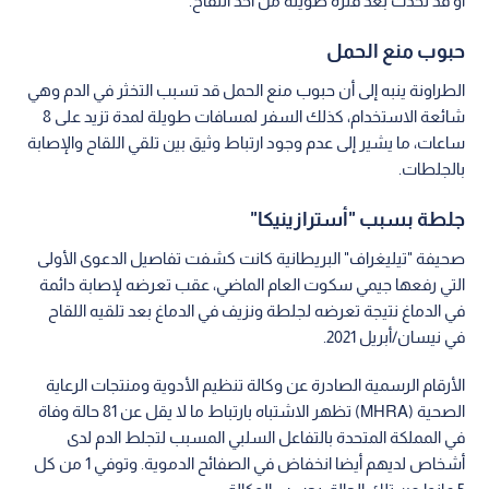
أو قد تحدث بعد فترة طويلة من أخذ اللقاح.
حبوب منع الحمل
الطراونة ينبه إلى أن حبوب منع الحمل قد تسبب التخثر في الدم وهي
شائعة الاستخدام، كذلك السفر لمسافات طويلة لمدة تزيد على 8
ساعات، ما يشير إلى عدم وجود ارتباط وثيق بين تلقي اللقاح والإصابة
بالجلطات.
جلطة بسبب "أسترازينيكا"
صحيفة "تيليغراف" البريطانية كانت كشفت تفاصيل الدعوى الأولى
التي رفعها جيمي سكوت العام الماضي، عقب تعرضه لإصابة دائمة
في الدماغ نتيجة تعرضه لجلطة ونزيف في الدماغ بعد تلقيه اللقاح
في نيسان/أبريل 2021.
الأرقام الرسمية الصادرة عن وكالة تنظيم الأدوية ومنتجات الرعاية
الصحية (MHRA) تظهر الاشتباه بارتباط ما لا يقل عن 81 حالة وفاة
في المملكة المتحدة بالتفاعل السلبي المسبب لتجلط الدم لدى
أشخاص لديهم أيضا انخفاض في الصفائح الدموية. وتوفي 1 من كل