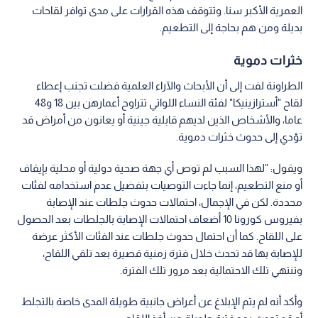
العمرية الأكبر سنا. وتتوقف هذه القرارات على مدى توافر لقاحات
بديلة ومن هم بحاجة إلى التطعيم.
خثرات دموية
الطراونة لفت إلى أن الأبحاث والآراء العلمية فضلت تجنب إعطاء
لقاح "أسترازينيكا" لفئة النساء اللواتي تتراوح أعمارهن بين 18 و48
عاما، والأشخاص الذين لديهم قابلية جينية أو يعانون من أمراض قد
تؤدي إلى حدوث خثرات دموية.
ويقول: "لهذا السبب لم توص أي جهة صحية دولية أو محلية بإيقاف
أو منع التطعيم، إنما جاءت التوصيات بتفضيل عدم استخدامه لفئات
محددة. لكن في الإجمال، احتمالات حدوث جلطات عند الإصابة
بفيروس كورونا 10 أضعاف احتمالات الإصابة بالجلطات بعد الحصول
على اللقاح. كما أن احتمال حدوث جلطات عند الفئات الأكثر عرضة
للإصابة بها قد تحدث خلال فترة زمنية قصيرة بعد تلقي اللقاح،
وتنتهي تلك الاحتمالية بعد مرور تلك الفترة.
وأكد أنه لم يتم الإبلاغ عن أعراض جانبية طويلة المدى خاصة بالتجلط