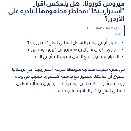
فيروس كورونا.. هل ينعكس إقرار
"أسترازينيكا" بمخاطر مطعومها النادرة على
الأردن؟
نشر :
14:08 2024/4/30
|
الأردن
طبيب أردني يفسر التفاعل السلبي للقاح "أسترازينيكا"
حجاوي: الأردن ما زال يرصد فيروس كورونا ومتحوراته
الطراونة: حبوب منع الحمل تسبب التخثر في الدم
في غمرة معركة قضائية تخوضها شركة "أسترازينيكا" في بريطانيا
بدعوى أن لقاحها، المطور مع جامعة أكسفورد، تسبب في وفاة
وإصابة عشرات الأشخاص، يفسر أطباء أردنيون مسألة التفاعل
السلبي للقاح والآثار الجانبية الناتجة عنه.