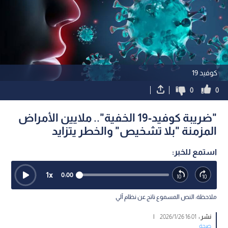
كوفيد 19
0
0
"ضريبة كوفيد-19 الخفية".. ملايين الأمراض
المزمنة "بلا تشخيص" والخطر يتزايد
استمع للخبر:
1
x
0:00
ملاحظة: النص المسموع ناتج عن نظام آلي
نشر :
16:01 2026/1/26
|
صحة