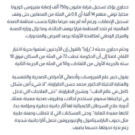
حجاوي يؤكد تسجيل قرابة مليون و750 ألف إصابة بفيروس كورونا
محليا، توفي منهم 14 ألفا؛ أي 0.8 في المئة من المصابين حتى وقف
تسجيل الإصابات. ورغم أنه لم يعد مرضا طارئا بحسب منظمة الصحة
العالمية؛ لم تتخذ المنظمة قرارا بوقف الجائحة، وما تزال وزارة الصحة
والمركز الوطني لمكافحة الأوبئة يرصد المرض والمتحورات.
وختم حجاوي حديثه لـ"رؤيا" بالقول إن الأردنيين تمتعوا بحرية اختيار
اللقاح، لافتا إلى أن الحكومة غطت 72 في المئة من السكان فوق 18
سنة بالجرعة الأولى من اللقاحات و50 في المئة من الجرعة الثانية.
يقول خبير علم الفيروسات وأخصائي الأمراض الصدرية والتنفسية
والعناية الحثيثة الدكتور محمد حسن الطراونة: "لا شيء آمن بشكل
كامل في عالم الطب". ويشرح الطراونة: "حتى العلاجات التي تدخل
في تركيبتها سموم، تستخدم لحالات وظروف صحية معينة؛ فمثلا،
أدوية علاج السرطان الكيميائية لها آثار جانبية خطيرة ومؤلمة جدا،
لكنها مفيدة للغاية". وحتى المسكنات التي لا تتطلب وصفة طبية
مثل حبوب الباراسيتامول والإيبوبروفين تحمل آثارا جانبية شديدة
رغم ندرة حدوثها، حسبما يضيف.