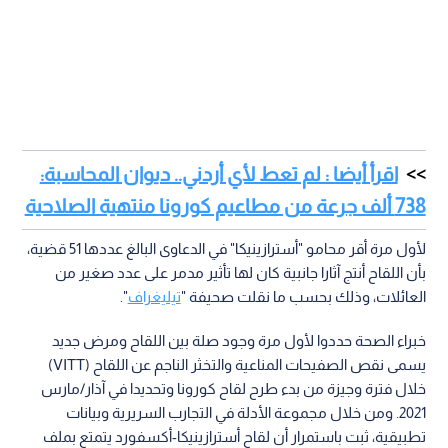
اقرأ أيضا : لم تعط لأي أردني.. ديوان المحاسبة:
738 ألف جرعة من مطاعيم كورونا منتهية الصلاحية
لأول مرة أقر محامو "أسترازينيكا" في الدعاوى البالغ عددها 51 قضية،
بأن اللقاح أنتج آثارا جانبية كان لها تأثير مدمر على عدد صغير من
العائلات، وذلك بحسب ما نقلت صحيفة "
تيليغراف
".
خبراء الصحة حددوا لأول مرة وجود صلة بين اللقاح ومرض جديد
يسمى نقص الصفيحات المناعية والتخثر الناجم عن اللقاح (VITT)
خلال فترة وجيزة من بدء طرح لقاح كورونا وتحديدا في آذار/مارس
2021. ومن خلال مجموعة الأدلة في التجارب السريرية وبيانات
تطبيقية، ثبت باستمرار أن لقاح أسترازينيكا-أكسفورد يتمتع بملف