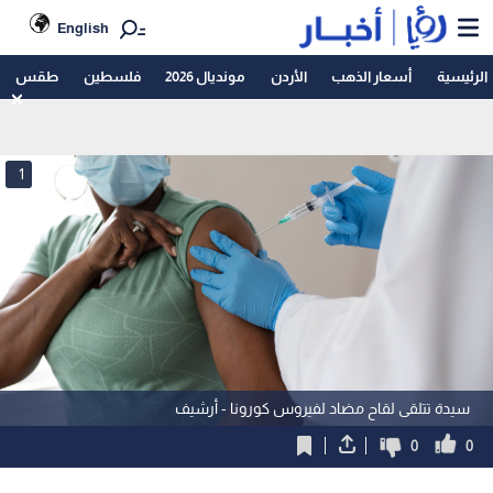
English
الرئيسية
أسعار الذهب
الأردن
مونديال 2026
فلسطين
طقس
1
سيدة تتلقى لقاح مضاد لفيروس كورونا - أرشيف
0
0