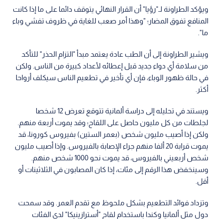
ويؤكد الطراونة لـ"رؤيا" أن القرار النهائي يتوقف دائما على ما إذا كانت
المنافع تفوق المضار؛ "وهذا أمر صعب للغاية في ظروف تفشي وباء
ما".
ويشير الطراونة إلى أن الطب عادة يعتمد مبدأ "التزام الحذر" للتأكد
من سلامة أي دواء جديد قبل إعطائه لأعداد كبيرة من الناس. ولكن
في حالة ظهور الوباء، فإن أي تأخير في تطعيم الناس سيكلف أرواحا
أكثر.
ويستند في تحليله إلى دراسة ألمانية تتوقع تعرض 12 شخصا
لجلطات من كل مليون حاصل على اللقاح؛ وقد يموت أربعة منهم.
ولكن إذا أصيب مليون شخص (بعمر الستين) بفيروس كورونا، قد
يموت قرابة 20 ألفا منهم جراء الإصابة بالفيروس. وإذا أصيب مليون
شخص أربعيني بالفيروس، قد يموت نحو 1000 شخص منهم.
وسينخفض هذا الرقم إلى مئات، إذا كان المصابون في الثلاثينات أو
أقل.
وتزداد فوائد التطعيم بشكل ملحوظ مع تقدم العمر. وقد سمحت
دول مثل ألمانيا وكندا باستخدام لقاح "أسترازينيكا" لدى الفئات