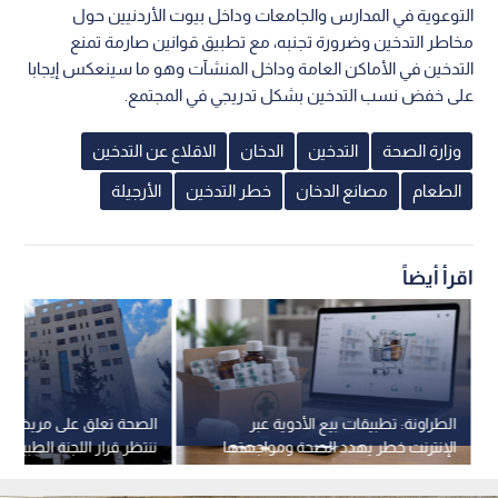
التوعوية في المدارس والجامعات وداخل بيوت الأردنيين حول
مخاطر التدخين وضرورة تجنبه، مع تطبيق قوانين صارمة تمنع
التدخين في الأماكن العامة وداخل المنشآت وهو ما سينعكس إيجابا
على خفض نسب التدخين بشكل تدريجي في المجتمع.
وزارة الصحة
التدخين
الدخان
الاقلاع عن التدخين
الطعام
مصانع الدخان
خطر التدخين
الأرجيلة
اقرأ أيضاً
الطراونة: تطبيقات بيع الأدوية عبر
الصحة تعلق على مريضة "ا
الإنترنت خطر يهدد الصحة ومواجهتها
ننتظر قرار اللجنة الطبية ا
تطلب رقابة مشتركة
لمعرفة ما حدث