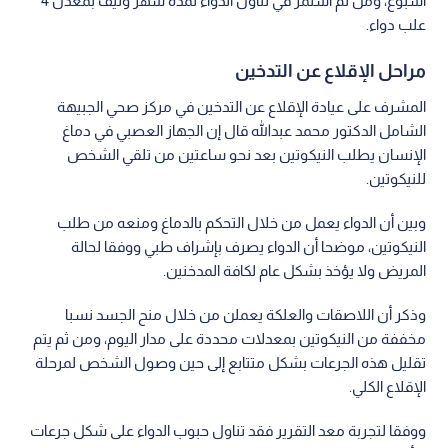
أسبوع، ومن ثم استمر في تناول الدواء لمدة شهر ونيف بمعدل 4
علب دواء.
مراحل الإقلاع عن التدخين
المشرف على عيادة الإقلاع عن التدخين في مركز صحي الجبيهة
الشامل الدكتور محمد عبدالله قال إن الجهاز العصبي في دماغ
الإنسان يطلب النيكوتين بعد نحو ساعتين من تلقي الشخص
للنيكوتين.
وبين أن الدواء يعمل من خلال التحكم بالدماغ ومنعه من طلب
النيكوتين، موضحا أن الدواء يصرف بإشراف طبي ووفقا لحالة
المريض ولا يؤخذ بشكل عام لكافة المدخنين.
وذكر أن اللاصقات والعلكة يعملن من خلال منح الجسد نسبا
مخففة من النيكوتين بمعدلات محددة على مدار اليوم، ومن ثم يتم
تقليل هذه الجرعات بشكل متتابع إلى حين وصول الشخص لمرحلة
الإقلاع الكلي.
ووفقا لتجربة معد التقرير فقد تناول حبوب الدواء على شكل جرعات