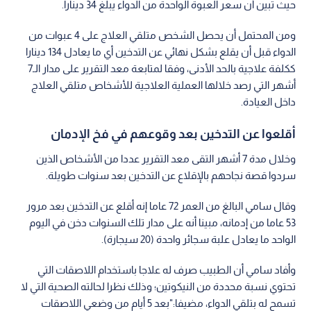
حيث تبين أن سعر العبوة الواحدة من الدواء يبلغ 34 دينارا.
ومن المحتمل أن يحصل الشخص متلقي العلاج على 4 عبوات من
الدواء قبل أن يقلع بشكل نهائي عن التدخين أي ما يعادل 134 دينارا
ككلفة علاجية بالحد الأدنى، وفقا لمتابعة معد التقرير على مدار الـ7
أشهر التي رصد خلالها العملية العلاجية للأشخاص متلقي العلاج
داخل العيادة.
أقلعوا عن التدخين بعد وقوعهم في فخ الإدمان
وخلال مدة 7 أشهر التقى معد التقرير عددا من الأشخاص الذين
سردوا قصة نجاحهم بالإقلاع عن التدخين بعد سنوات طويلة.
وقال سامي البالغ من العمر 72 عاما إنه أقلع عن التدخين بعد مرور
53 عاما من إدمانه، مبينا أنه على مدار تلك السنوات دخن في اليوم
الواحد ما يعادل علبة سجائر واحدة (20 سيجارة).
وأفاد سامي أن الطبيب صرف له علاجا باستخدام اللاصقات التي
تحتوي نسبة محددة من النيكوتين؛ وذلك نظرا لحالته الصحية التي لا
تسمح له بتلقي الدواء، مضيفا:"بعد 5 أيام من وضعي اللاصقات