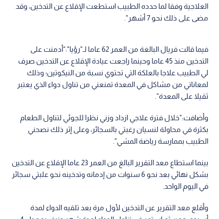
العلاجية وفقا لما حدده الطبيب استطعت الإقلاع عن التدخين، وقد
مضى على ذلك نحو 7 أشهر".
فيما قالت فريال البالغة من العمر 62 عاما لـ"رؤيا":"أدمنت على
التدخين منذ 45 عاما وحينما راجعت عيادة الإقلاع عن التدخين صرف
لي الطبيب علاجا بالعلكة التي تحتوي نسبة من النيكوتين؛ وذلك
لمعاناتي من مشاكل في المعدة تمنعني من تناول دواء الذي يعتبر
ثقيلا على المعدة".
وأضافت:"خلال فترة علاجي ازداد وزني نظرا للجوئي لتناول الطعام
بكثرة في محاولة لنسيان رغبتي بالسجائر، وعلى إثر ذلك نصحني
الطبيب بممارسة رياضة المشي".
بينما استطاع معد التقرير البالغ من العمر 23 عاما الإقلاع عن التدخين
بشكل نهائي بعد نحو 6 سنوات من إدمانه وتدخينه نحو علبتي سجائر
في اليوم الواحد.
وأقلع معد التقرير عن التدخين لأول مرة بعد تلقيه الدواء لمدة