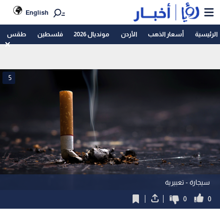
English
الرئيسية
أسعار الذهب
الأردن
مونديال 2026
فلسطين
طقس
5
سيجارة - تعبيرية
0
0