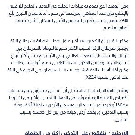
وفي الوقت الذي تقدم به عيادات الإقلاع عن التدخين العلاج للراغبين
بالإقلاع فإن عدد المقاهي المرخصة في حدود أمانة عمان الكبرى بلغ
2938 مقهى، حسب تقرير للمجلس الأعلى للسكان نشر منتصف
العام المنصرم.
وذكر التقرير أن التدخين يعد أكبر عامل خطر للإصابة بسرطان الرئة،
ويعتبر سرطان الرئة السبب الأكثر شيوعا للوفاة بالسرطان بين
الرجال والنساء على الصعيد العالمي، وفي الأردن يعد ثاني أكثر أنواع
السرطان شيوعا بين الذكور بنسبة 11% بين جميع أنواع السرطانات،
وكان أكثر أسباب الوفاة شيوعا بسبب السرطان هي الأورام في الرئة
عند الذكور بنسبة 22.4%.
وتشير كافة الدراسات العالمية الى أن التدخين مسؤول عن مسببات
الأمراض القلبية الوعائية وأمراض الجهاز التنفسي وأكثر من 20 نوعا
مختلفا أو فرعيا من السرطان، ويسجل الأردن سنويا 9 آلاف وفاة
بسبب التدخين اي يفقد أردني حياته من بين كل خمسة بسبب
التدخين.
الأردنيون ينفقون على التدخين أكثر من الطعام