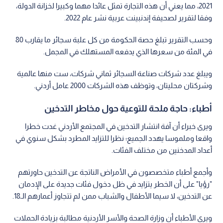
2021، مما يعني أن هذه التجارة تمثل عائدا مهما وكبيرا لخزانة الدولة،
وفقا لتقرير لصحيفة إندنبينت عربية نشر عام 2022.
وحسب التقرير تبلغ حصة الحكومة من كل علبة سجائر ما يقارب 80
في المئة من سعرها الذي يدفعه المستهلك في المجمل.
ويبلغ عدد شركات صناعة السجائر ثماني شركات، ست منها عالمية
وشركتان محليتان، وتوظف هذه الشركات 2000 عامل أردني.
أطباء: حاجة ملحة للتوعية حول مخاطر التدخين
ويرى خبراء أن آفة انتشار التدخين في المجتمع الأردني غدت خطرا
واقعا وملموسا يهدد الجميع؛ نظرا للتزايد المطرد بشكل سنوي في
أعداد المدخنين من مختلف الفئات.
وأجمع أطباء متخصصون في الأمراض الناتجة عن التدخين حاورتهم
"رؤيا" على أن الخطر يتزايد في ظل دخول فئات جديدة على الإدمان
عن التدخين، لا سيما الأطفال والشباب ممن لم تتجاوز أعمارهم الـ18.
ويرى الأطباء أن وزارة الصحة والأسر الأردنية مطالبة بزيادة الحملات