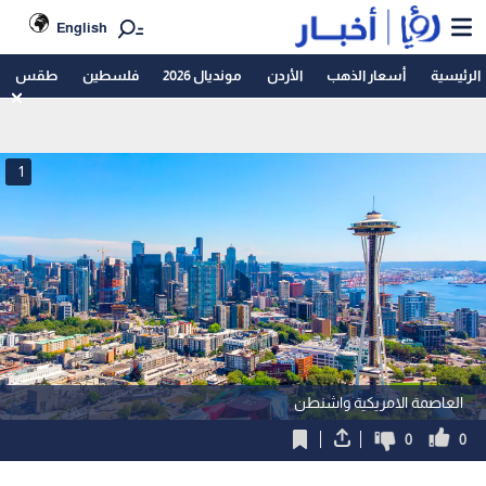
English
الرئيسية
أسعار الذهب
الأردن
مونديال 2026
فلسطين
طقس
1
العاصمة الامريكية واشنطن
0
0