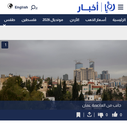
English
الرئيسية
أسعار الذهب
الأردن
مونديال 2026
فلسطين
طقس
1
جانب من العاصمة عمان
0
0