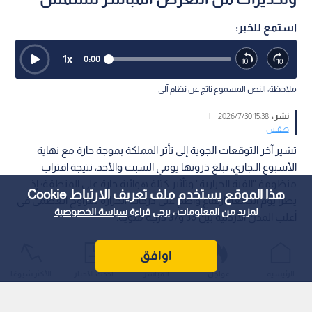
استمع للخبر:
1
x
0:00
ملاحظة: النص المسموع ناتج عن نظام آلي
نشر :
15:38 2026/7/30
|
طقس
تشير آخر التوقعات الجوية إلى تأثر المملكة بموجة حارة مع نهاية
الأسبوع الـجاري، تبلغ ذروتها يومي السبت والأحد، نتيجة اقتراب
منظومة "القبة الحرارية" وتأثير كتلة هوائية حارة على المنطقة؛ إذ
هذا الموقع يستخدم ملف تعريف الارتباط Cookie
يطرأ يوم الجمعة ارتفاع واضح على درجات الحرارة لتتراوح العظمى في
لمزيد من المعلومات ، يرجى قراءة
سياسة الخصوصية
أغلب المدن الأردنية بين 36 و37 درجة مئوية.
اوافق
الرئيسية
عواجل
المباشر
أحدث الأخبار
الأكثر شيوعًا