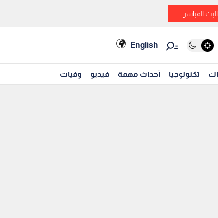
البث المباشر
English
اك
تكنولوجيا
أحداث مهمة
فيديو
وفيات