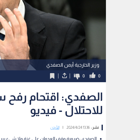
وزير الخارجية أيمن الصفدي
0
0
الصفدي: اقتحام رفح س
للاحتلال - فيديو
نشر :
13:36 2024/4/24
|
الأردن
الصفدي: ضرورة وقف العدوان على غزة ولا شيء يبرر 