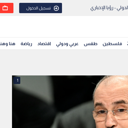
ولي - رؤيا الإخباري
تسجيل الدخول
فلسطين
طقس
عربي ودولي
اقتصاد
رياضة
هنا وهن
1