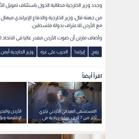
وجدد وزير الخارجية مطالبة الدول باستئناف تمويل الأو
من جهته قال، وزير الخارجية والدفاع الإيرلندي ميهال 
مع الأردن للاعتراف بدولة فلسطين.
وأضاف مارتن أن صوت الأردن مقدر عاليا في الاتحاد ال
رفح
إيرلندا
الحرب على غزة
وزير الخارجية أيمن
اقرأ أيضاً
لبيان مصر
المستشفى الميداني الأردني يجري
الأردن والبحر
انتهاكات
أكثر من 7 آلاف عملية جراحية في
الإقليمية وي
غزة
الاعتداءات الإ