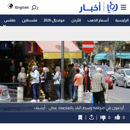
English
الرئيسية
أسعار الذهب
الأردن
مونديال 2026
فلسطين
طقس
1
أردنيون في منطقة وسط البلد بالعاصمة عمان - أرشيف
0
0