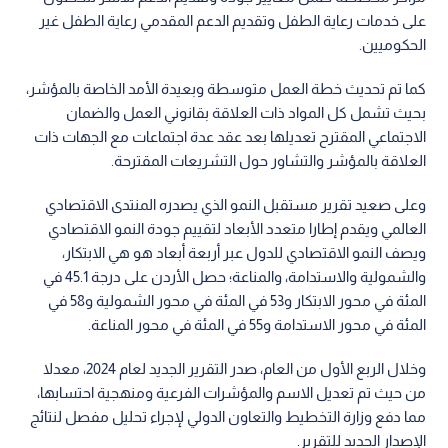
على خدمات رعاية الطفل وتقديم الدعم المقدمي رعاية الطفل غير
الحكوميين.
كما تم تحديث خطة العمل متوسطة وبعيدة الأمد الخاصة بالمؤشر،
بحيث تشمل كل المواد ذات العلاقة بقانوني العمل والضمان
الاجتماعي المقترح تعديلها بعد عقد عدة اجتماعات مع الجهات ذات
العلاقة بالمؤشر والتشاور حول التشريعات المقترحة.
وعلى صعيد تقرير مستقبل النمو الذي يصدره المنتدى الاقتصادي
العالمي ويقدم إطارا متعدد الأبعاد لتقييم جودة النمو الاقتصادي
ويصف النمو الاقتصادي للدول عبر أربعة أبعاد هو هي الابتكار،
والشمولية والاستدامة، والمناعة؛ حصل الأردن على درجة 45.1 في
المئة في محور الابتكار و53 في المئة في محور الشمولية و58 في
المئة في محور الاستدامة و55 في المئة في محور المناعة.
وخلال الربع الأول من العام، صدر التقرير الجديد لعام 2024، معدلا
من حيث تم تعديل الاسم والمؤشرات الفرعية ومنهجية احتسابها،
مما دفع وزارة التخطيط والتعاون الدولي لإجراء تحليل مفصل لنتائج
الإصدار الجديد للتقرير.