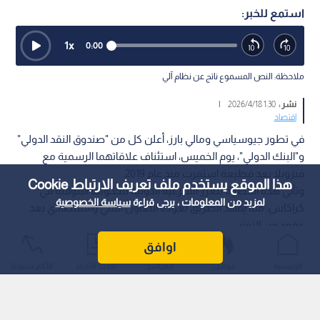
استمع للخبر:
1
x
0:00
ملاحظة: النص المسموع ناتج عن نظام آلي
نشر :
1:30 2026/4/18
|
اقتصاد
في تطور جيوسياسي ومالي بارز، أعلن كل من "صندوق النقد الدولي"
و"البنك الدولي"، يوم الخميس، استئناف علاقاتهما الرسمية مع
فنزويلا بعد قطيعة استمرت منذ عام 2019.
هذا الموقع يستخدم ملف تعريف الارتباط Cookie
وتأتي هذه الخطوة لتعزز الشرعية الدولية للحكومة المؤقتة في
لمزيد من المعلومات ، يرجى قراءة
سياسة الخصوصية
كراكاس، مما يمهد الطريق لعودة التعاون الفني والاقتصادي بعد
عقود من التوتر.
اوافق
الرئيسية
عواجل
المباشر
أحدث الأخبار
الأكثر شيوعًا