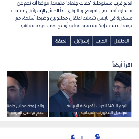
اندلع قرب مستوطنة "حفات جلعاد" متعمدا، مؤكدا أنه نجم عن
سيجارة ألقيت في الموقع. وبالتوازي، بدأ الجيش الإسرائيلي عمليات
عسكرية في نابلس شملت اعتقال مطلوبين وضبط أسلحة، مع
توقعات ببحث إمكانية تنفيذ عملية أوسع عقب عودة نتنياهو.
الاحتلال
الحرب
إسرائيل
الضفة
اقرأ أيضاً
اليوم الـ 149 للحرب الأمريكية الإيرانية..
والد زوجة مجتبى خامنئي
تفاصيل التطورات الميدانية
عدم تواصل المرشد الإيران
والمسارات السياسية
جهة