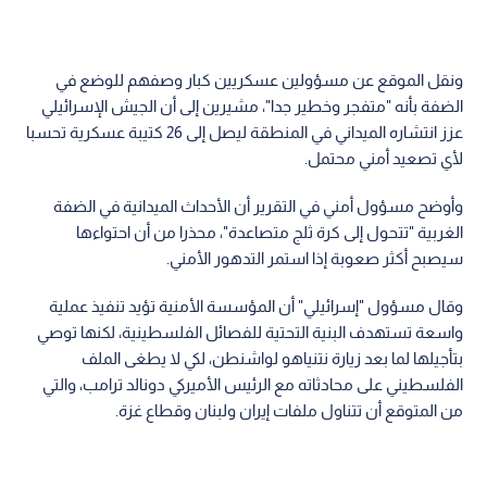
ونقل الموقع عن مسؤولين عسكريين كبار وصفهم للوضع في
الضفة بأنه "متفجر وخطير جدا"، مشيرين إلى أن الجيش الإسرائيلي
عزز انتشاره الميداني في المنطقة ليصل إلى 26 كتيبة عسكرية تحسبا
لأي تصعيد أمني محتمل.
وأوضح مسؤول أمني في التقرير أن الأحداث الميدانية في الضفة
الغربية "تتحول إلى كرة ثلج متصاعدة"، محذرا من أن احتواءها
سيصبح أكثر صعوبة إذا استمر التدهور الأمني.
وقال مسؤول "إسرائيلي" أن المؤسسة الأمنية تؤيد تنفيذ عملية
واسعة تستهدف البنية التحتية للفصائل الفلسطينية، لكنها توصي
بتأجيلها لما بعد زيارة نتنياهو لواشنطن، لكي لا يطغى الملف
الفلسطيني على محادثاته مع الرئيس الأميركي دونالد ترامب، والتي
من المتوقع أن تتناول ملفات إيران ولبنان وقطاع غزة.