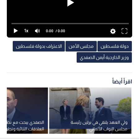
1x
0:00
/ 0:00
دولة فلسطين
مجلس الأمن
الاعتراف بدولة فلسطين
وزير الخارجية أيمن الصفدي
اقرأ أيضاً
ولي العهد يلتقي في برلين رئيسة
الصفدي يبحث مع نظيره ا
مجلس النواب الألماني
العلاقات الثنائية وتطورات
الإقليمية