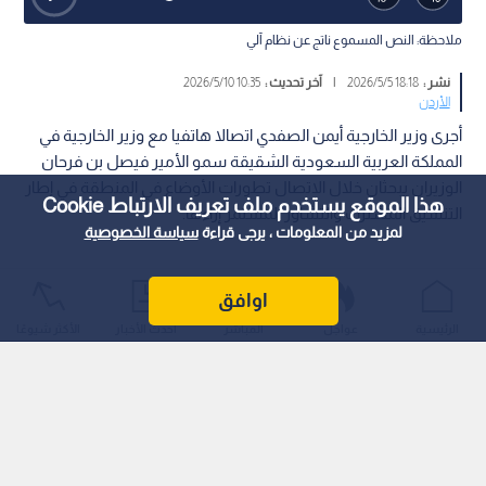
ملاحظة: النص المسموع ناتج عن نظام آلي
نشر :
18:18 2026/5/5
|
آخر تحديث :
10:35 2026/5/10
الأردن
أجرى وزير الخارجية أيمن الصفدي اتصالا هاتفيا مع وزير الخارجية في
المملكة العربية السعودية الشقيقة سمو الأمير فيصل بن فرحان
الوزيران يبحثان خلال الاتصال تطورات الأوضاع في المنطقة في إطار
هذا الموقع يستخدم ملف تعريف الارتباط Cookie
التنسيق المشترك والتشاور المستمر إزاءها.
لمزيد من المعلومات ، يرجى قراءة
سياسة الخصوصية
اوافق
الرئيسية
عواجل
المباشر
أحدث الأخبار
الأكثر شيوعًا