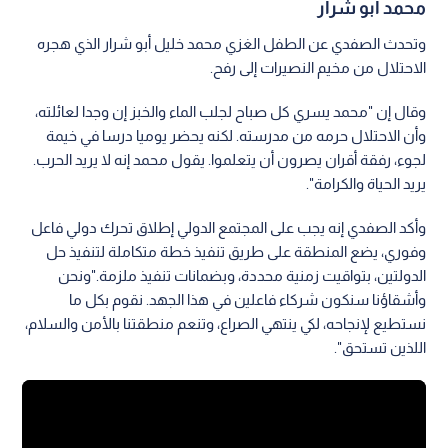
محمد أبو شرار
وتحدث الصفدي عن الطفل الغزي محمد خليل أبو شرار الذي هجره
الاحتلال من مخيم النصيرات إلى رفح.
وقال إن "محمد يسري كل صباح لجلب الماء والخبز إن وجدا لعائلته،
وأن الاحتلال حرمه من مدرسته. لكنه يحضر يوميا درسا في خيمة
لجوء، رفقة أقران يصرون أن يتعلموا. يقول محمد إنه لا يريد الحرب.
يريد الحياة والكرامة".
وأكد الصفدي إنه يجب على المجتمع الدولي إطلاق تحرك دولي فاعل
وفوري، يضع المنطقة على طريق تنفيذ خطة متكاملة لتنفيذ حل
الدولتين، بتواقيت زمنية محددة، وبضمانات تنفيذ ملزمة."ونحن
وأشقاؤنا سنكون شركاء فاعلين في هذا الجهد. نقوم بكل ما
نستطيع لإنجاحه، لكي ينتهي الصراع، وتنعم منطقتنا بالأمن والسلام،
اللذين تستحق".