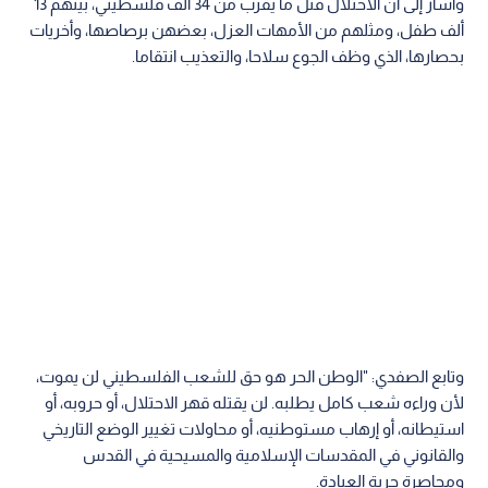
وأشار إلى أن الاحتلال قتل ما يقرب من 34 ألف فلسطيني، بينهم 13
ألف طفل، ومثلهم من الأمهات العزل، بعضهن برصاصها، وأخريات
بحصارها، الذي وظف الجوع سلاحا، والتعذيب انتقاما.
وتابع الصفدي: "الوطن الحر هو حق للشعب الفلسطيني لن يموت،
لأن وراءه شعب كامل يطلبه. لن يقتله قهر الاحتلال، أو حروبه، أو
استيطانه، أو إرهاب مستوطنيه، أو محاولات تغيير الوضع التاريخي
والقانوني في المقدسات الإسلامية والمسيحية في القدس
ومحاصرة حرية العبادة.