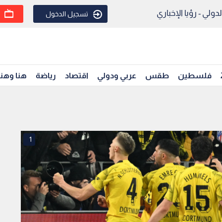
ولي - رؤيا الإخباري
تسجيل الدخول
فلسطين
طقس
عربي ودولي
اقتصاد
رياضة
هنا وهن
1