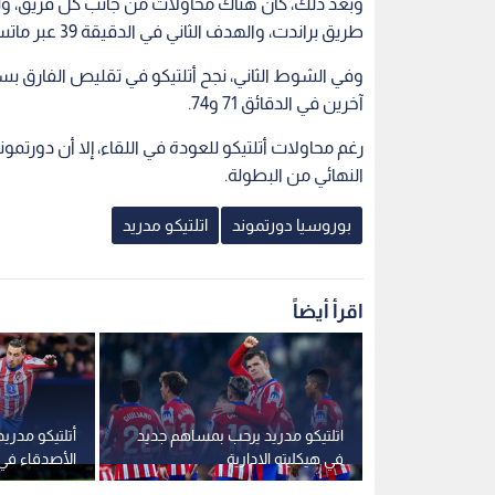
طريق براندت، والهدف الثاني في الدقيقة 39 عبر ماتسين، لينتهي الشوط الأول بتقدم دورتموند 2-0.
آخرين في الدقائق 71 و74.
النهائي من البطولة.
بوروسيا دورتموند
اتلتيكو مدريد
اقرأ أيضاً
تلتيكو مدريد
اتلتيكو مدريد يرحب بمساهم جديد
أتلتيكو مدري
وج برباعية
في هيكليته الادارية
الأصدقاء في 
ي "الأبطال"