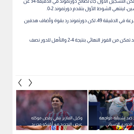
وبعد ذلك، كان هناك محاولات من جانب كل فريق، ولكن التسجيل الأول جاء لصالح دورتموند في الدقيقة 34 عن
وفي الشوط الثاني، نجح أتلتيكو في تقليص الفارق بسرعة في الدقيقة 49، لكن دورتموند رد بقوة وأضاف هدفين
رغم محاولات أتلتيكو للعودة في اللقاء، إلا أن دورتموند تمكن من الفوز النهائي بنتيجة 4-2 والتأهل للدور نصف
د ضد إشبيلية مواجهة
وكيل الفاريز ينفي رفض موكله
آرسنال
الدوري الاسباني
عرض التجديد مع أتلتيكو مدريد
مدريد 