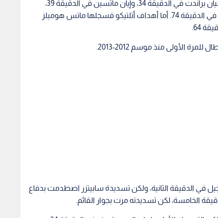
سجل أهداف بوروسيا دورتموند في هذه المباراة جوليان براندت في الدقيقة 34، وإيان ماتسين في الدقيقة 39،
ونيكلاس فولكروج في الدقيقة 71، ومارسيل سابيتزر في الدقيقة 74. أما أهداف أتلتيكو فسجلها ماتس هوميلز
مرة الأولى منذ موسم 2012-2013.
جيل في الدقيقة الثانية، ولكن تسديدة سابيتزر اصطدمت بدفاع
لدقيقة الخامسة، لكن تسديدته مرت بجوار القائم.