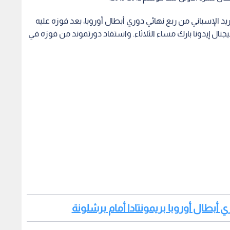
يد الإسباني من ربع نهائي دوري أبطال أوروبا، بعد فوزه عليه
عب سيجنال إيدونا بارك مساء الثلاثاء. واستفاد دورتموند من فوزه في
 أبطال أوروبا بريمونتادا أمام برشلونة