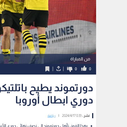
من المباراة
0
0
دورتموند يطيح باتلتيك
دوري ابطال أوروبا
نشر :
0:33 2024/4/17
|
رياضة
بهذا الفوز، تأهل دورتموند إلى نصف نهائي دوري الأبطال لل