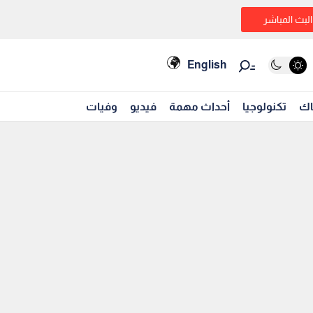
البث المباشر
English
اك
تكنولوجيا
أحداث مهمة
فيديو
وفيات