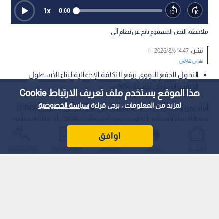
1
x
0:00
ملاحظة: النص المسموع ناتج عن نظام آلي
نشر :
14:47 2026/8/6
|
عربي دولي
التحول للدفع النووي يرفع التكلفة الإجمالية لبناء الأسطول
الذهبي الأمريكي بنسبة 50%.
هذا الموقع يستخدم ملف تعريف الارتباط Cookie
لمزيد من المعلومات ، يرجى قراءة
سياسة الخصوصية
أفاد تقرير صادر عن مكتب الميزانية في الكونغرس الأمريكي (CBO)،
يوم الأربعاء الموافق للخامس من أغسطس 2026، بأن تكلفة برنامج
بناء بوارج فئة "ترامب" النووية المموجهة بالصواريخ، والمعروفة
اوافق
باسم "الأسطول الذهبي"، يتوقع أن ترتفع بنسبة تتجاوز 50% مقارنة
الرئيسية
عواجل
المباشر
أحدث الأخبار
الأكثر شيوعًا
بالتقديرات الأولية لتبلغ نحو 275 مليار دولار حتى عام 2056.