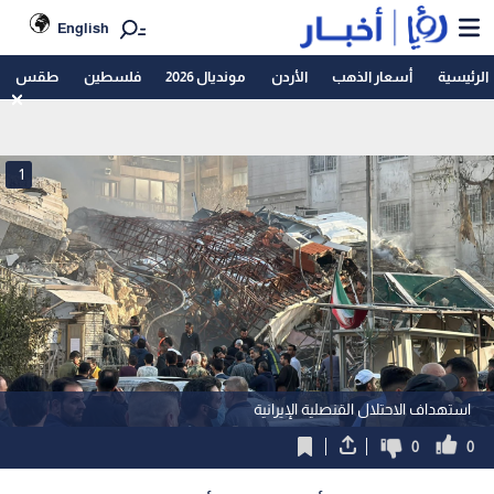
English
الرئيسية
أسعار الذهب
الأردن
مونديال 2026
فلسطين
طقس
1
استهداف الاحتلال القنصلية الإيرانية
0
0