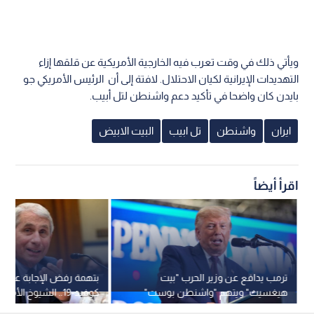
ويأتي ذلك في وقت تعرب فيه الخارجية الأمريكية عن قلقها إزاء
التهديدات الإيرانية لكيان الاحتلال. لافتة إلى أن الرئيس الأمريكي جو
بايدن كان واضحا في تأكيد دعم واشنطن لتل أبيب.
ايران
واشنطن
تل ابيب
البيت الابيض
اقرأ أيضاً
ترمب يدافع عن وزير الحرب "بيت
بتهمة رفض الإجابة عن 
هيغسيث" ويتهم "واشنطن بوست"
كوفيد-19.. الشيوخ الأ
بـ "الخيانة"
إحالة فاوتشي للادعاء العا