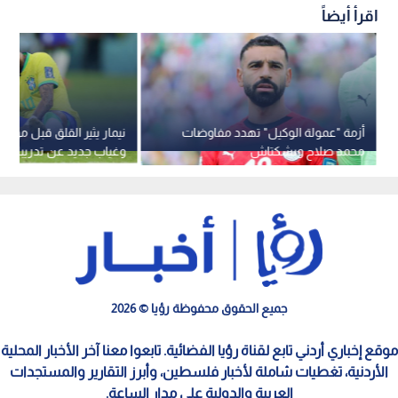
اقرأ أيضاً
أزمة "عمولة الوكيل" تهدد مفاوضات
نيمار يثير القلق قبل موقع
محمد صلاح وبشكتاش
وغياب جديد عن تدريبات ال
جميع الحقوق محفوظة رؤيا © 2026
موقع إخباري أردني تابع لقناة رؤيا الفضائية. تابعوا معنا آخر الأخبار المحلية
الأردنية، تغطيات شاملة لأخبار فلسطين، وأبرز التقارير والمستجدات
العربية والدولية على مدار الساعة.