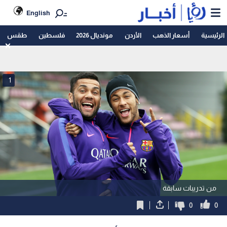
English
الرئيسية
أسعار الذهب
الأردن
مونديال 2026
فلسطين
طقس
1
من تدريبات سابقة
0
0