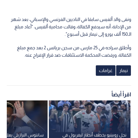
ونفى والد ألفيس سابقا في الناديين الفرنسي والإسباني، بعد شهر
من الإدانة، أنه سيدفع الكفالة، وقالت محامية ألفيس: "أعاد مبلغ
الـ150 ألف يورو إلى نيمار قبل أسبوع".
وأطلق سراحه في 25 مارس من سجن بريانس 2 بعد جمع مبلغ
الكفالة، ورفضت المحكمة الاستئنافات ضد قرار الإفراج عنه.
نيمار
غرامات
اقرأ أيضاً
نجل روبينيو يخطف أنظار ليفربول في
سانتوس البرازيلي يعلن ت