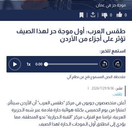
موجة حر في عمان
0
0
طقس العرب: أول موجة حر لهذا الصيف
تؤثر على أجزاء من الأردن
استمع للخبر:
1
x
0:00
ملاحظة: النص المسموع ناتج عن نظام آلي
نشر :
16:56 2026/7/29
|
طقس
أعلن متخصصون جويون في مركز "طقس العرب" أن الأردن سيتأثر،
اعتبارا من يوم الخميس، بكتلة هوائية حارة قادمة عبر شبه الـجزيرة
العربية، تزامنا مع اقتراب مركز "القبة الـحرارية" نحو المنطقة، مما
يؤدي إلى انطلاق أول الـموجات الـحارة لهذا الصيف.