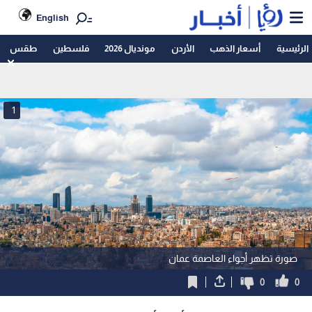
English
الرئيسية
أسعار الذهب
الأردن
مونديال 2026
فلسطين
طقس
1
صورة تظهر أجواء العاصمة عمان
0
0