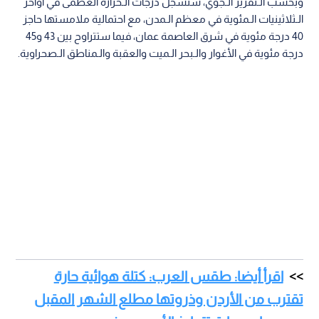
وبحسب الـتقرير الـجوي، ستسجل درجات الـحرارة العظمى في أواخر
الـثلاثينيات الـمئوية في معظم الـمدن، مع احتمالية ملامستها حاجز
40 درجة مئوية في شرق العاصمة عمان، فيما ستتراوح بين 43 و45
درجة مئوية في الأغوار والـبحر الـميت والعقبة والـمناطق الـصحراوية.
اقرأ أيضا: طقس العرب: كتلة هوائية حارة
تقترب من الأردن وذروتها مطلع الشهر المقبل