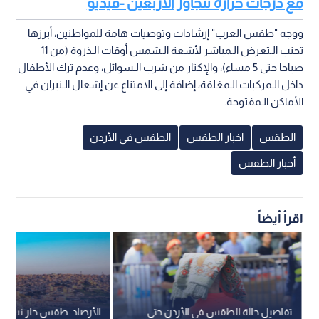
مع درجات حرارة تتجاوز الأربعين -فيديو
ووجه "طقس العرب" إرشادات وتوصيات هامة للمواطنين، أبرزها
تجنب الـتعرض الـمباشر لأشعة الـشمس أوقات الـذروة (من 11
صباحا حتى 5 مساء)، والإكثار من شرب الـسوائل، وعدم ترك الأطفال
داخل الـمركبات الـمغلقة، إضافة إلى الامتناع عن إشعال الـنيران في
الأماكن الـمفتوحة.
الطقس
اخبار الطقس
الطقس في الأردن
أخبار الطقس
اقرأ أيضاً
تفاصيل حالة الطقس في الأردن حتى
الأرصاد: طقس حار نسبيا