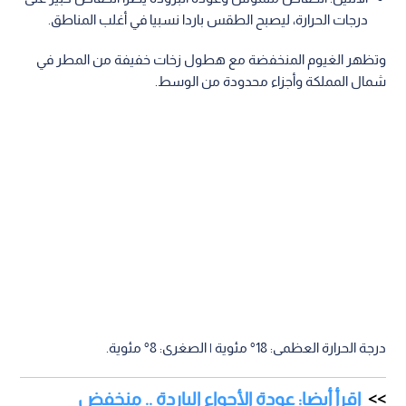
درجات الحرارة، ليصبح الطقس باردا نسبيا في أغلب المناطق.
وتظهر الغيوم المنخفضة مع هطول زخات خفيفة من المطر في
شمال المملكة وأجزاء محدودة من الوسط.
درجة الحرارة العظمى: 18° مئوية | الصغرى: 8° مئوية.
اقرأ أيضا: عودة الأجواء الباردة .. منخفض