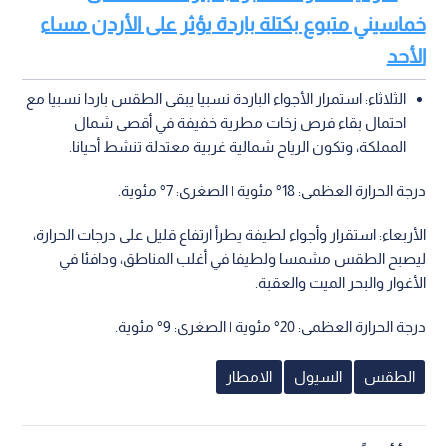
خماسيني متبوع بكتلة باردة يؤثر على الأردن مساء
الأحد
الثلاثاء: استمرار الأجواء الباردة نسبيا يبقى الطقس باردا نسبيا مع
احتمال بقاء فرص زخات مطرية خفيفة في أقصى شمال
المملكة، وتكون الرياح شمالية غربية معتدلة تنشط أحيانا.
درجة الحرارة العظمى: 18° مئوية | الصغرى: 7° مئوية.
الأربعاء: استقرار وأجواء لطيفة يطرأ ارتفاع قليل على درجات الحرارة،
ليصبح الطقس مشمسا ولطيفا في أغلب المناطق، ودافئا في
الأغوار والبحر الميت والعقبة.
درجة الحرارة العظمى: 20° مئوية | الصغرى: 9° مئوية.
الطقس
السيول
الامطار