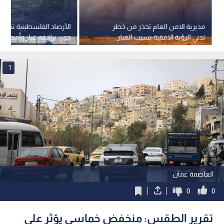
مديرية الامن العام تحذر من خطر
الأرصاد الفلسطينية تحذ
تدني الرؤية الافقية بسبب الغبار
جوي يرافقه غبار وأمطار 
والموجة السائدة
للحرارة
1
العاصمة عمان
0
0
تقرير الطقس: منخفض خماسي يؤثر على