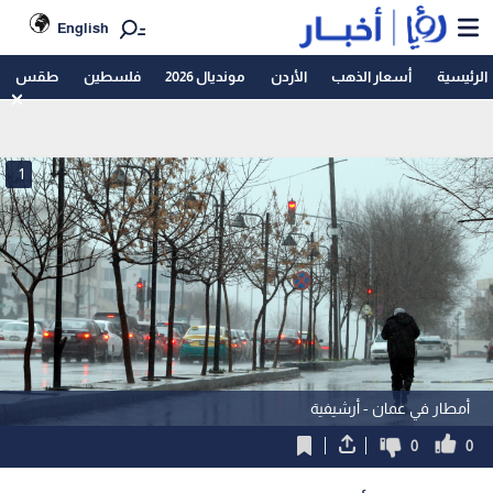
English
الرئيسية
أسعار الذهب
الأردن
مونديال 2026
فلسطين
طقس
1
أمطار في عمان - أرشيفية
0
0