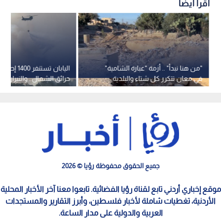
اقرأ أيضاً
"من هنا نبدأ" .. أزمة "عبارة الشامية"
اليابان تستنفر 
في معان تتكرر كل شتاء والبلدية
حرائق الشمال.. والنيران ته
تؤكد: الحل قيد التنفيذ.. فيديو
"ناجية من تسونامي"
جميع الحقوق محفوظة رؤيا © 2026
موقع إخباري أردني تابع لقناة رؤيا الفضائية. تابعوا معنا آخر الأخبار المحلية
الأردنية، تغطيات شاملة لأخبار فلسطين، وأبرز التقارير والمستجدات
العربية والدولية على مدار الساعة.