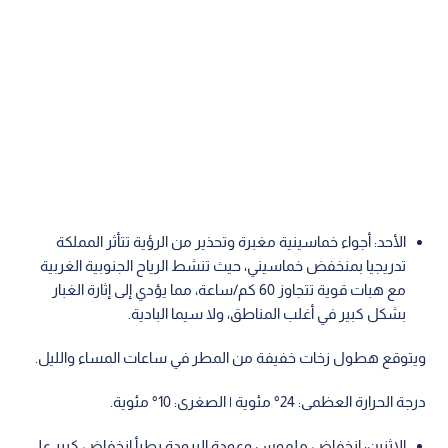
الأحد: أجواء خماسينية مغبرة وتحذير من الرؤية تتأثر المملكة
تدريجيا بمنخفض خماسيني، حيث تنشط الرياح الجنوبية الغربية
مع هبات قوية تتجاوز 60 كم/ساعة، مما يؤدي إلى إثارة الغبار
بشكل كبير في أغلب المناطق، ولا سيما البادية.
ويتوقع هطول زخات خفيفة من المطر في ساعات المساء والليل.
درجة الحرارة العظمى: 24° مئوية | الصغرى: 10° مئوية.
الاثنين: انخفاض ملموس وعودة البرودة يطرأ انخفاض كبير على