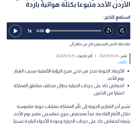
الأردن الأحد متبوعا بكتلة هوائية باردة
استمع للخبر:
1
x
0:00
ملاحظة: النص المسموع ناتج عن نظام آلي
نشر :
6:14 2026/5/3
|
آخر تحديث :
6:15 2026/5/3
طقس
الأرصاد الجوية تحذر من تدني مدى الرؤية الأفقية بسبب الغبار
يوم الأحد.
انخفاض حاد على درجات الحرارة يطال مختلف مناطق المملكة
اعتبارا من الاثنين.
تشير آخر التقارير الجوية إلى تأثر المملكة بتقلبات جوية ملموسة
خلال الأيام القادمة، تبدأ بمنخفض جوي خماسيني مغبر يوم الأحد،
يتبعه انخفاض حاد على درجات الحرارة وعودة الأجواء الباردة نسبيا.