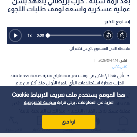
بعد أزمة سبتة.. حزب بريطاني يتعهد بشن
عملية عسكرية واسعة لوقف طلبات اللجوء
استمع للخبر:
1
x
0:00
ملاحظة: النص المسموع ناتج عن نظام آلي
نشر :
4:14 2026/8/4
|
عربي دولي
يأتي هذا الإعلان في وقت يمر فيه فاراج بفترة صعبة بعدما فقد
الحزب صدارة استطلاعات الرأي للمرة الأولى منذ أكثر من عام
هذا الموقع يستخدم ملف تعريف الارتباط Cookie
أعلن حزب الإصلاح البريطاني اليميني، الإثنين، أنه في حال فوزه
لمزيد من المعلومات ، يرجى قراءة
سياسة الخصوصية
بالانتخابات سيوقف تدفق طالبي اللجوء عبر تنفيذ ما وصفه بـ "أكبر
عملية عسكرية في القنال الإنجليزي منذ الحرب العالمية الثانية"،
وذلك في وقت يواجه فيه الحزب تراجعا في شعبيته وتساؤلات
اوافق
بشأن تمويله.
الرئيسية
عواجل
المباشر
أحدث الأخبار
الأكثر شيوعًا