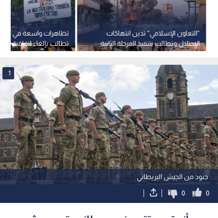
"التعاون الإسلامي" تدين انتهاكات
تظاهرات واسعة في الم
الاحتلال وتطالب بتنفيذ المرحلة الثانية
تطالب بإلغاء اتفاقية المي
من خطة السلام بغزة
الاحتلال وقطع العلاقات
1
جنود من الجيش البريطاني
0
0