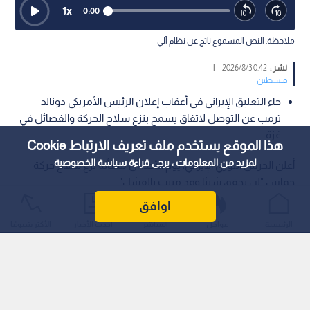
1
x
0:00
ملاحظة: النص المسموع ناتج عن نظام آلي
نشر :
0:42 2026/8/3
|
فلسطين
جاء التعليق الإيراني في أعقاب إعلان الرئيس الأمريكي دونالد
ترمب عن التوصل لاتفاق يسمح بنزع سلاح الحركة والفصائل في
غزة
هذا الموقع يستخدم ملف تعريف الارتباط Cookie
لمزيد من المعلومات ، يرجى قراءة
سياسة الخصوصية
أعلن الحرس الثوري الإيراني، يوم الأحد، أن مسألة نزع سلاح حركة
حماس "لن تحقق شيئا وقد منيت بالفشل".
اوافق
الرئيسية
عواجل
المباشر
أحدث الأخبار
الأكثر شيوعًا