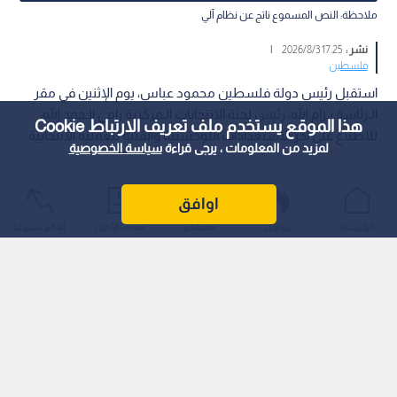
ملاحظة: النص المسموع ناتج عن نظام آلي
نشر :
17:25 2026/8/3
|
فلسطين
استقبل رئيس دولة فلسطين محمود عباس، يوم الإثنين في مقر
الـرئاسة بـرام الله، رئيس لجنة الانتخابات الـمركزية رامي الـحمد الله،
هذا الموقع يستخدم ملف تعريف الارتباط Cookie
للاطلاع على آخر الاستعدادات اللوجستية والفنية للعملية الانتخابية.
لمزيد من المعلومات ، يرجى قراءة
سياسة الخصوصية
اوافق
الرئيسية
عواجل
المباشر
أحدث الأخبار
الأكثر شيوعًا
وأطلع الـحمد الله الـرئيس فلسطينيا على جاهزية الـلجنة، بما في ذلك