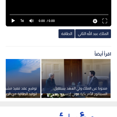
1x
0:00
/ 0:00
الملك عبد الله الثاني
الطاقة
اقرأ أيضاً
مندوبا عن الملك ولي العهد يستقبل
توقيع عقد تنفيذ مشروع إه
السيناتور الأمريكية جوني إرنست
ميجاواط في معان