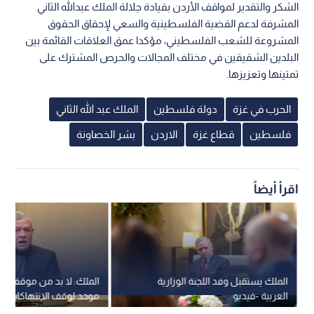
الشكر والتقدير لمواقف الأردن بقيادة جلالة الملك عبدالله الثاني
المشرفة لدعم القضية الفلسطينية والسعي لإحقاق الحقوق
المشروعة للشعب الفلسطيني، مؤكدا عمق العلاقات القائمة بين
البلدين الشقيقين في مختلف المجالات والحرص المشترك على
تمتينها وتعزيزها.
الحرب في غزة
دولة فلسطين
الملك عبد الله الثاني
فلسطين
قطاع غزة
الاردن
بشر الخصاونة
اقرأ أيضاً
الملك يستقبل وفد اللجنة الوزارية
الملك: لا بد من موقف عر
العربية -فيديو
موحد لوقف الانتهاكات الإس
القانونية في الأقصى