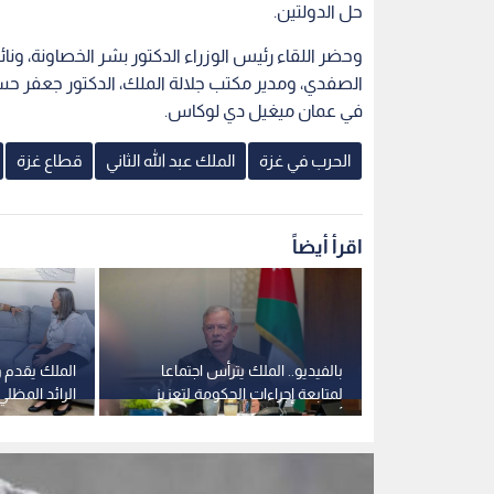
حل الدولتين.
وحضر اللقاء رئيس الوزراء الدكتور بشر الخصاونة، ونا
الصفدي، ومدير مكتب جلالة الملك، الدكتور جعفر حسان
في عمان ميغيل دي لوكاس.
الحرب في غزة
الملك عبد الله الثاني
قطاع غزة
اقرأ أيضاً
وقف عربي
بالفيديو.. الملك يترأس اجتماعا
الملك يقدم و
 الانتهاكات
لمتابعة إجراءات الحكومة لتعزيز
الرائد المظل
نونية في
أمن الطاقة والغذاء
جنكات