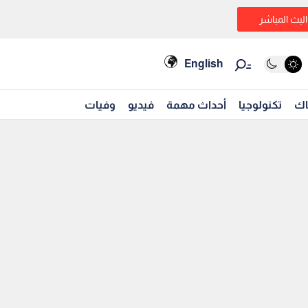
البث المباشر
English
اك
تكنولوجيا
أحداث مهمة
فيديو
وفيات