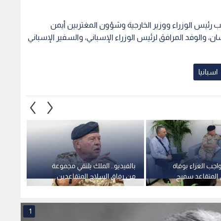
ئب رئيس الوزراء ووزير الخارجية وشؤون المغتربين أيمن
، والوفد المرافق لرئيس الوزراء الإسباني، والسفير الإسباني
اسبانيا
اجب العزاء بوفاة
بالفيديو.. الملك يلتقي مجموعة
المستش
ي المتقاعد سميح
من رفاق السلاح المتقاعدين
غزة/10 ينظم يوما إعلاميا مفتوحا
خلال زيارته إلى لواء الملك
الحسين بن طلال المدرع
الملكي/40
1