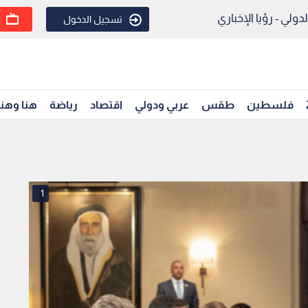
ولي - رؤيا الإخباري
تسجيل الدخول
فلسطين
طقس
عربي ودولي
اقتصاد
رياضة
هنا وهن
1