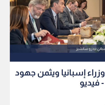
إسباني بيدرو سانشيز
راء إسبانيا ويثمن جهود
- فيديو