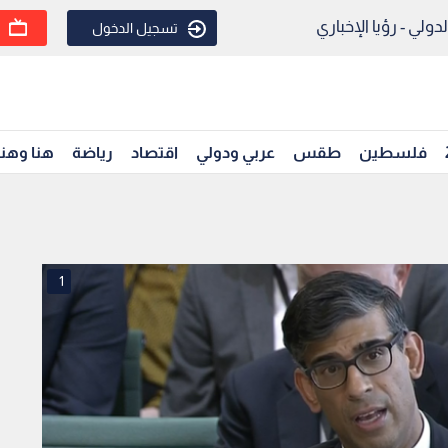
ولي - رؤيا الإخباري
تسجيل الدخول
فلسطين
طقس
عربي ودولي
اقتصاد
رياضة
هنا وهن
1