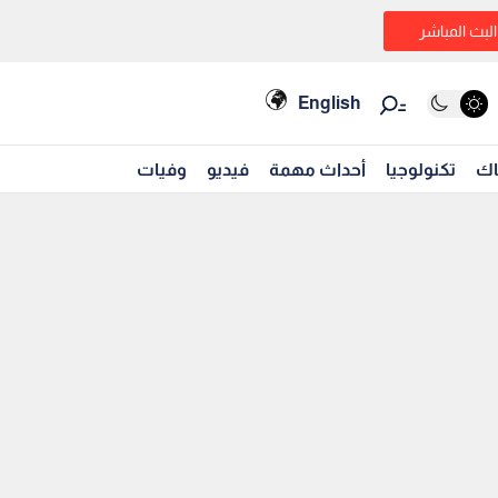
البث المباشر
English
اك
تكنولوجيا
أحداث مهمة
فيديو
وفيات