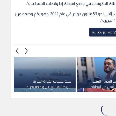
عل تلك الحكومات في وضع انتهاك إذا واصلت المساعدة".
وبلغت صادرات بريطانيا من الأسلحة إلى الاحتلال الإسرائيلي نحو 53 مليون دولار في عام 2022، وهو رقم وصفه وزير
لجزيرة".
ومة البريطانية
د الرحمن السيد
هيئة عمليات التجارة البحرية
وسائل 
أبيب في انتخابات
البريطانية تبلغ عن واقعة بحرية
امرأة
 سار للجمهوريين
جديدة قبالة سواحل عدن
4 أشخاص وسط لندن
1