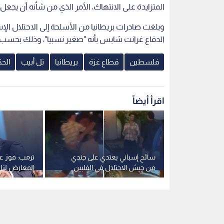
المتزايدة على الانتهاك، الأمر الذي من شأنه أن يج
الدفاع غرانت شابس بأنه "صغير نسبيا"، وذلك بحسب "ا
فلسطين
قطاع غزة
بريطانيا
تل أبيب
الحك
اقرأ أيضاً
وظفة بعد
سائح إسباني يعتدي على جندي
ترمب: فوز عب
حتلال:
من جيش الاحتلال في الفلبين
المعارض لتل 
ويصفه بـ"قاتل الأطفال"
ميتشيغن خبر