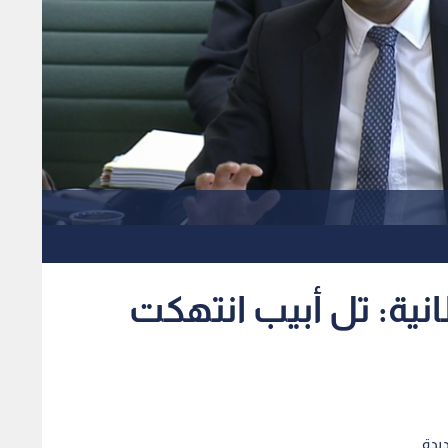
نية: تل أبيب انتهكت
يدة