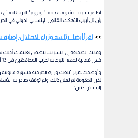
أظهر تسريب نشرته صحيفة "أوبزرفر" البريطانية أن
بأن تل أبيب انتهكت القانون الإنساني الدولي في الح
اقرأ أيضا : رئاسة وزراء الاحتلال: إصاب
وقالت الصحيفة إن التسريب يتضمن تعليقات أدلت بها
خلال فعالية لجمع التبرعات لحزب المحافظين في 13 آذار/مارس الحالي.
وأوضحت كيرنز "تلقت وزارة الخارجية مشورة قانونية ر
لكن الحكومة لم تعلن ذلك، ولم توقف صادرات الأسل
المستوطنين".