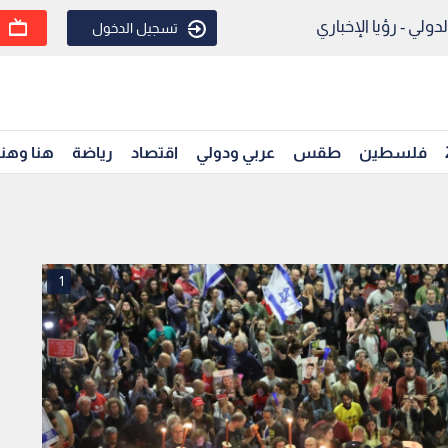
ولي - رؤيا الإخباري
تسجيل الدخول
فلسطين
طقس
عربي ودولي
اقتصاد
رياضة
هنا وهن
1