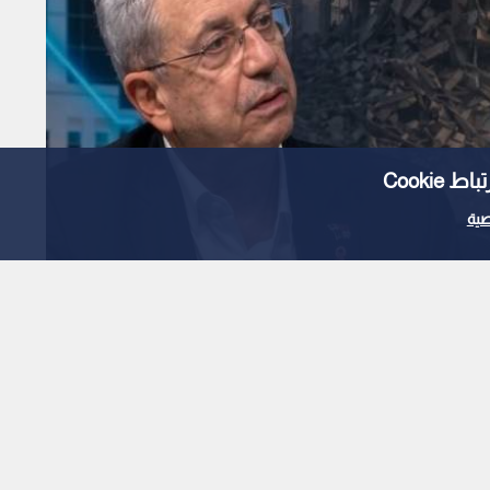
Cooki
ية
ى البرغوثي
تعني شيئا.. والمطلوب