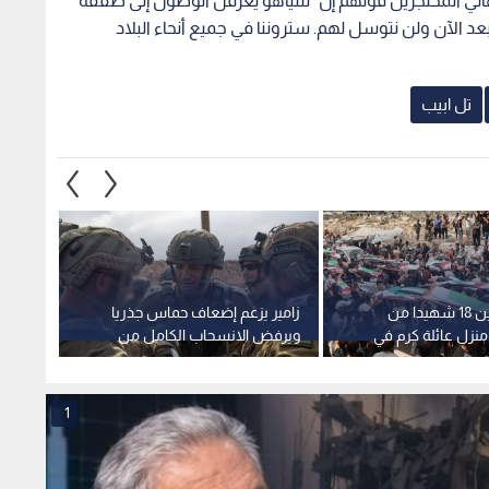
لي المحتجزين قولهم إن "نتنياهو يعرقل الوصول إلى صفقة
بعد الآن ولن نتوسل لهم. ستروننا في جميع أنحاء البلاد
تل ابيب
انتشال جثامين 18 شهيدا من
زامير يزعم إضعاف حماس جذريا
نتنيا
نزل عائلة كرم في
ويرفض الانسحاب الكامل من
الحالي
قطاع غزة
حماس ب
1