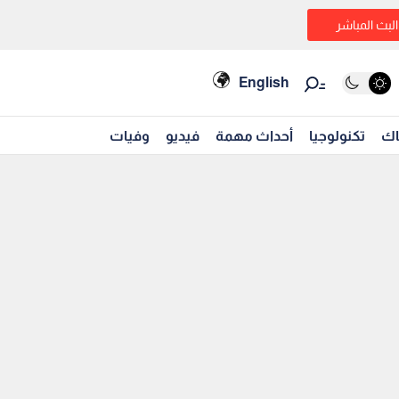
البث المباشر
English
اك
تكنولوجيا
أحداث مهمة
فيديو
وفيات