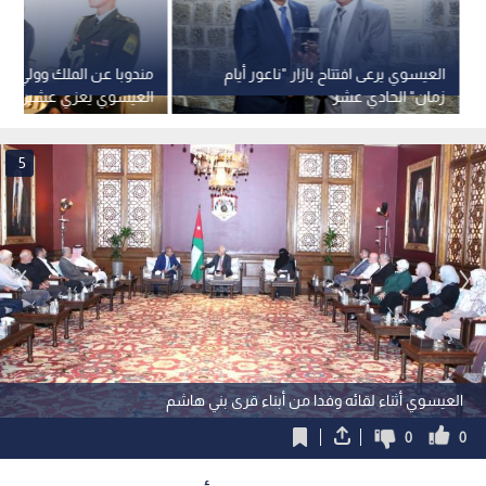
العيسوي يرعى افتتاح بازار "ناعور أيام
مندوبا عن الملك وولي الع
زمان" الحادي عشر
العيسوي يعزي عشيرة أب
العليقات
5
العيسوي أثناء لقائه وفدا من أبناء قرى بني هاشم
0
0