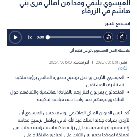
العيسوي يلتقي وفدا من أهالي قرى بني
هاشم في الزرقاء
استمع للخبر:
1
x
0:00
ملاحظة: النص المسموع ناتج عن نظام آلي
نشر :
15:01 2026/7/30
|
آخر تحديث :
15:03 2026/7/30
الأردن
العيسوي: الأردن يواصل ترسيخ حضوره العالمي برؤية ملكية
تستشرف المستقبل
المتحدثون يعربون اعتزازهم بالقيادة الهاشمية والتفافهم حول
الملك ووقوفهم صفا واحدا خلف قيادته الحكيمة
أكد رئيس الديوان الملكي الهاشمي يوسف حسن العيسوي أن
الأردن، بقيادة جلالة الملك عبد الله الثاني، يواصل ترسيخ مكانته
الإقليمية والدولية، مستندا إلى رؤية ملكية استشرافية جعلت من
المملكة نموذجا يجمع بين الثبات على المبادئ والانفتاح على