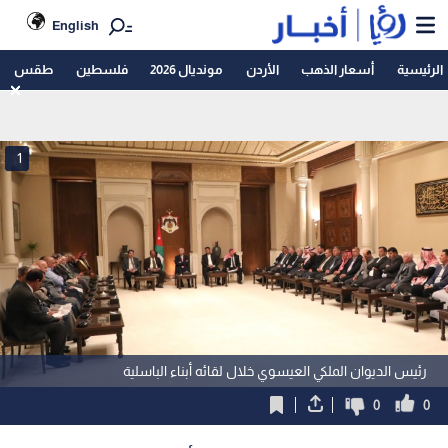
English
الرئيسية
أسعار الذهب
الأردن
مونديال 2026
فلسطين
طقس
1
رئيس الديوان الملكي العيسوي خلال لقائه أبناء الباسلية
0
0