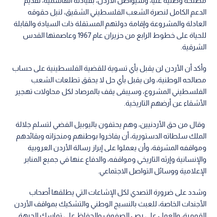
مصلحة وطنية عليا، وسيواصل الأردن، بقيادته الهاشمية، تقديم
الدعم الكامل لنصرة الشعب الفلسطيني الشقيق، لنيل حقوقه
العادلة والمشروعة وإقامة دولتهم المستقلة ذات السيادة والقابلة
للحياة على خطوط الرابع من حزيران عام 1967 وعاصمتها القدس
الشرقية.
وأكد أن الأردن لن يقبل بأي تسوية للقضية الفلسطينية على حساب
مصالحه الوطنية، ولن يقبل بأي حل لا يحقق تطلعات الشعب
الفلسطيني المشروع، وسيبقى يقف بالمرصاد لكل محاولات تهجير
الأشقاء عن أرضهم التاريخية.
وقال من حق الأردنيين، وهم يحتفون باليوبيل الفضي لتسلم جلالة
الملك سلطاته الدستورية، أن يفاخروا بوطنهم ومنجزاته وبقائدهم
ومواقفه المشرفة، وأن يعملوا على إبراز رسالة الأردن العروبية
والإنسانية وإرثه التاريخي ومواقفه، والدفاع عنها في جميع المنابر
الإعلامية ووسائل التواصل الاجتماعي.
وشدد على ضرورة التصدي لكل الإشاعات التي يطلقها أصحاب
الأجندات الخاصة، للعبث بالنسيج الوطني والتشكيك بمواقف الأردن
القومية، والعمل على رص الصفوف والحفاظ على تماسك الجبهة