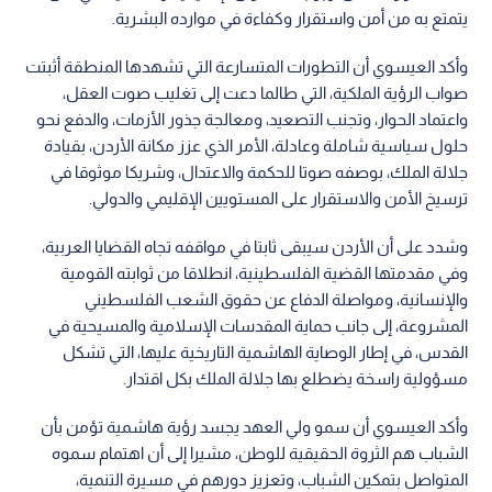
يتمتع به من أمن واستقرار وكفاءة في موارده البشرية.
وأكد العيسوي أن التطورات المتسارعة التي تشهدها المنطقة أثبتت
صواب الرؤية الملكية، التي طالما دعت إلى تغليب صوت العقل،
واعتماد الحوار، وتجنب التصعيد، ومعالجة جذور الأزمات، والدفع نحو
حلول سياسية شاملة وعادلة، الأمر الذي عزز مكانة الأردن، بقيادة
جلالة الملك، بوصفه صوتا للحكمة والاعتدال، وشريكا موثوقا في
ترسيخ الأمن والاستقرار على المستويين الإقليمي والدولي.
وشدد على أن الأردن سيبقى ثابتا في مواقفه تجاه القضايا العربية،
وفي مقدمتها القضية الفلسطينية، انطلاقا من ثوابته القومية
والإنسانية، ومواصلة الدفاع عن حقوق الشعب الفلسطيني
المشروعة، إلى جانب حماية المقدسات الإسلامية والمسيحية في
القدس، في إطار الوصاية الهاشمية التاريخية عليها، التي تشكل
مسؤولية راسخة يضطلع بها جلالة الملك بكل اقتدار.
وأكد العيسوي أن سمو ولي العهد يجسد رؤية هاشمية تؤمن بأن
الشباب هم الثروة الحقيقية للوطن، مشيرا إلى أن اهتمام سموه
المتواصل بتمكين الشباب، وتعزيز دورهم في مسيرة التنمية،