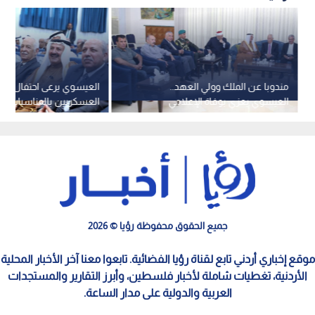
مندوبا عن الملك وولي العهد..
العيسوي يرعى احتفال الم
العيسوي يعزي بوفاة الإعلامي
العسكريين بالمناسبات ال
سلطان الحطاب
مادبا
جميع الحقوق محفوظة رؤيا © 2026
موقع إخباري أردني تابع لقناة رؤيا الفضائية. تابعوا معنا آخر الأخبار المحلية
الأردنية، تغطيات شاملة لأخبار فلسطين، وأبرز التقارير والمستجدات
العربية والدولية على مدار الساعة.