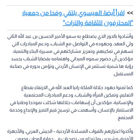
اقرأ أيضا: العيسوي يلتقي وفدا من جمعية
"المحترفون للثقافة والتراث"
وأشادوا بالدور الذي يضطلع به سمو الأمير الحسين بن عبد الله الثاني
ولي العهد، وجهوده في التواصل مع الشباب، ودعم المبادرات التي
تسهم في تمكينهم، وتعزيز مشاركتهم في مسيرة البناء والتنمية،
مؤكدين أن حضور سموه الميداني واهتمامه بقضايا الشباب يجسد
رؤية ها شمية تستثمر في الإنسان الأردني وتؤمن بدوره في صناعة
المستقبل.
كما ثمنوا جهود جلالة الملكة رانيا العبد الله في الارتقاء بقطاع
التعليم، وتمكين المرأة والشباب، ودعم المبادرات المجتمعية
والإنسانية، مؤكدين أن إسهامات جلالتها شكلت نموذجا وطنيا في
الاستثمار بالإنسان، وأسهمت في ترسيخ قيم التميز والإبداع وخدمة
المجتمع.
وأكدوا اعتزازهم بالقوات المسلحة الأردنية – الجيش العربي، والأجهزة
الأمنية، مشيدين بما تبذله من تضحيات في حماية الوطن وصون