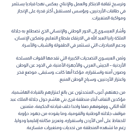
وترسيخ ثقافة الابتكار والعمل والإنتاج، يعكس نهجا قياديا يستثمر
في طاقات الأردنيين، ويؤسس لمستقبل أكثر قدرة على الإنجاز
ومواكبة المتغيرات.
وأشار العيسوي إلى الدور الوطني والإنساني الذي تضطلع به جلالة
الملكة رانيا العبد الله في الارتقاء بقطاع التعليم، وتمكين الإنسان،
ودعم المبادرات التي تستثمر في الطفولة والشباب والأسرة.
وثمن العيسوي التضحيات الكبيرة التي تقدمها القوات المسلحة
الأردنية – الجيش العربي، والأجهزة الأمنية، في الذود عن الوطن
وصون أمنه واستقراره، مؤكدا أنها كانت، وستبقى، موضع فخر
واعتزاز الأردنيين، وسياج الوطن المنيع.
من جهتهم، أعرب المتحدثون عن بالغ اعتزازهم بالقيادة الهاشمية،
مؤكدين التفاف أبناء منطقة قرى بني هاشم حول جلالة الملك عبد
الله الثاني، ووقوفهم صفا واحدا خلف قيادته الحكيمة، مثمنين
مواقف جلالته الوطنية والقومية، وما يقوده من جهود دؤوبة
للحفاظ على أمن الأردن واستقراره، وتعزيز مكانته إقليميا ودوليا،
رغم ما تشهده المنطقة من تحديات ومتغيرات متسارعة.