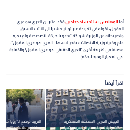
أما
المهندس سائد سند حدادين
فقد اعتبر ان العري هو عري
العقول، لقوله في تغريدة عبر تويتر مشيرا الى النائب الاسبق
وتصريحاته عن الوزيرة شويكة "يدعو بالحركة التصحيحية ولم يعره
علم وخبرة وزيرة الاتصالات بقدر لباسها .. العري هو عري العقول"،
مضيفا في تغريدة أخرى "العري الحقيقي هو عري العقول! والكفاءة
هي المعيار الوحيد للحكم!.
اقرأ أيضاً
الجيش العربي: المنطقة العسكرية
التربية توضح لـ"رؤيا أخبار"
الشرقية تحبط محاولة تهريب كمية
ستظهر علامات التوجيهي 026