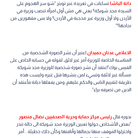
دانة الباشا
تساءلت في تغريدة عبر تويتر "شو سر الهجوم على
السيدة مجد شويكة؟ يعني هي مش أول امرأة تنصب وزيرة في
الأردن ولا أول وزيرة غير محجبة في الأردن؟ ولا بس مقهورين من
نجاحها؟".
الاعلامي عدنان حميدان
اعتبر أن نشر الصورة الشخصية من
المناسبة الخاصة للوزيرة أمر غير لائق، لقوله في حسابه الخاص على
الفيس بوك"اعتقد أن نشر صورة شخصية للوزيرة مجد شويكة
مسألة غير لائقة وتسيء لمن ينشرها قبل غيره وليست هذه
طريقة لتقييم الناس والحكم عليهم، ومن يفعلها ديانة فأعتقد أن
الدين من تصرفه براء".
بدوره قال
رئيس مركز حماية وحرية الصحفيين نضال منصور
"بعض الأشخاص حولوا تعيين الوزيرة مجد شويكة الى حالة تندر
واختزلوا الموقف منها بجمالها وأناقتها وكأن ذلك خطيئة .. أمر