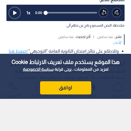
1
x
0:00
ملاحظة: النص المسموع ناتج عن نظام آلي
نشر :
منذ ساعتين
|
آخر تحديث :
منذ ساعتين
الأردن
وللاطلع على نتائج امتحان الثانوية العامة "التوجيهي"
إضغط هنا
هذا الموقع يستخدم ملف تعريف الارتباط Cookie
أعلن رئيس قسم سير شمال عمان الرائد عناد الجبور أن إدارة السير
لمزيد من المعلومات ، يرجى قراءة
سياسة الخصوصية
ستستخدم طائرات الدرون بشكل كثيف لمراقبة الحركة المرورية
ورصد المخالفات على الطرق وتزويد غرفة العمليات بالمعلومات
الدقيقة والـمباشرة.
اوافق
الرئيسية
عواجل
المباشر
أحدث الأخبار
الأكثر شيوعًا