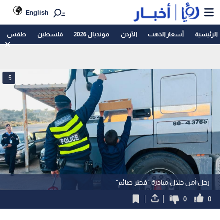
English
الرئيسية
أسعار الذهب
الأردن
مونديال 2026
فلسطين
طقس
5
رجل أمن خلال مبادرة "فطر صائم"
0
0