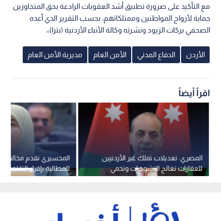
مع التأكيد على ضرورة تطبيق أشد العقوبات الرادعة بحق المتجاوزين
حماية لأرواح المواطنين وممتلكاتهم، بحسب التقرير الذي أعده
الصحفي بركات الزيود ونشرته وكالة الأنباء الأردنية (بترا)،،
الأردن
الدفاع المدني
الأمن العام
مديرية الأمن العام
اقرأ أيضاً
المصري: تعديلات تملك غير الأردنيين
المحسيري تقدم مخالفة نيا
للعقارات تعالج التشوهات وتحمي
للمطالبة بإقرار التقاضي ع
الرقعة الزراعية
في دعاوى إزالة الشيوع