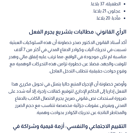
الطفيلة: 37 بلاغا.
عجلون: 21 بلاغا.
مأدبا: 20 بلاغا.
الرأي القانوني: مطالبات بتشريع يجرم الفعل
أكد أستاذ القانون الدكتور صخر خصاونة أن هذه السلوكيات العبثية
تسببت في تحريك آليات وكوادر الدفاع المدني في أكثر من 7 آلاف
مناسبة لم تكن موجودة في الواقع، مما ترتب عليه إنفاق مالي وهدر
للوقت والجهد، فضلا عن خطورة تزامن هذه التحركات الوهمية مع
وقوع حوادث حقيقية تتطلب التدخل العاجل.
وأوضح خصاونة أن الإجراء المتبع حاليا يتمثل في تحويل مكرري هذا
الفعل إداريا إلى الحاكم الإداري لتوقيع كفالات زاجرة، إلا أنه شدد على
ضرورة استحداث نص قانوني صريح يجرم الاتصال الكاذب بالدفاع
المدني ويفرض عقوبات جزائية مخصصة تتناسب مع حجم الضرر
والمخاطر الناتجة عن تحريك الكوادر بحوادث وهمية.
التقييم الاجتماعي والنفسي: أزمة قيمية وشراكة في