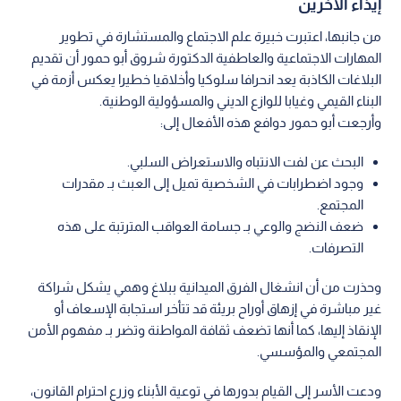
إيذاء الآخرين
من جانبها، اعتبرت خبيرة علم الاجتماع والمستشارة في تطوير
المهارات الاجتماعية والعاطفية الدكتورة شروق أبو حمور أن تقديم
البلاغات الكاذبة يعد انحرافا سلوكيا وأخلاقيا خطيرا يعكس أزمة في
البناء القيمي وغيابا للوازع الديني والمسؤولية الوطنية.
وأرجعت أبو حمور دوافع هذه الأفعال إلى:
البحث عن لفت الانتباه والاستعراض السلبي.
وجود اضطرابات في الشخصية تميل إلى العبث بـ مقدرات
المجتمع.
ضعف النضج والوعي بـ جسامة العواقب المترتبة على هذه
التصرفات.
وحذرت من أن انشغال الفرق الميدانية ببلاغ وهمي يشكل شراكة
غير مباشرة في إزهاق أوراح بريئة قد تتأخر استجابة الإسعاف أو
الإنقاذ إليها، كما أنها تضعف ثقافة المواطنة وتضر بـ مفهوم الأمن
المجتمعي والمؤسسي.
ودعت الأسر إلى القيام بدورها في توعية الأبناء وزرع احترام القانون،