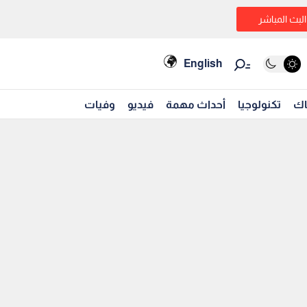
البث المباشر
English
اك
تكنولوجيا
أحداث مهمة
فيديو
وفيات