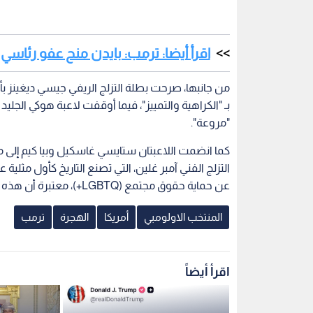
اقرأ أيضا: ترمب: بايدن منح عفو رئاسي
من جانبها، صرحت بطلة التزلج الريفي جيسي ديغينز ب
بـ "الكراهية والتمييز"، فيما أوقفت لاعبة هوكي الجليد
"مروعة".
كما انضمت اللاعبتان ستايسي غاسكيل وبيا كيم إلى مو
التزلج الفني آمبر غلين، التي تصنع التاريخ كأول مثلية
عن حماية حقوق مجتمع (LGBTQ+)، معتبرة أن هذه القضايا تمس حياة الناس اليومية بشكل مباشر.
المنتخب الاولومبي
أمريكا
الهجرة
ترمب
اقرأ أيضاً