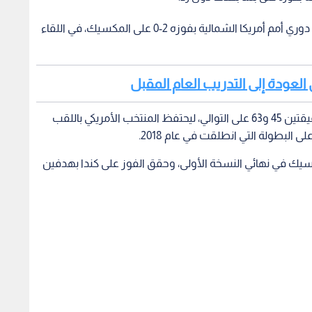
توج المنتخب الأمريكي بلقب النسخة الثالثة من بطولة دوري أمم أمريكا الشمالية بفوزه 2-0 على المكسيك، في اللقاء
ي العودة إلى التدريب العام المقبل
سجل تايلر آدامز وجيوفاني رينا هدفي المباراة في الدقيقتين 45 و63 على التوالي، ليحتفظ المنتخب الأمريكي باللقب
ى البطولة التي انطلقت في عام 2018.
أمريكي قد تغلب بنتيجة 3-2 على المكسيك في نهائي النسخة الأولى، وحقق الفوز على كندا بهدفين