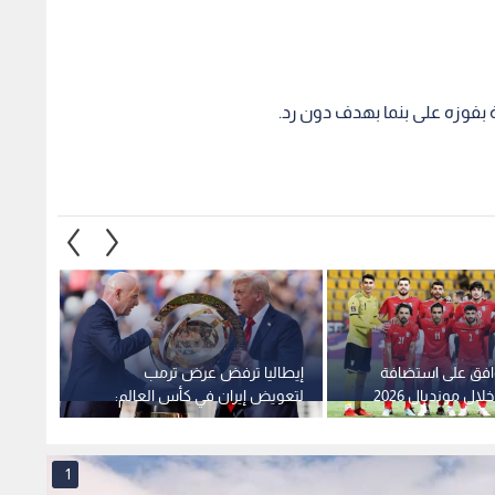
لة بفوزه على بنما بهدف دون رد.
افق على استضافة
إيطاليا ترفض عرض ترمب
رئيسة 
ال مونديال 2026
لتعويض إيران في كأس العالم:
بلادها
"المشاركة تستحق بالملعب"
1