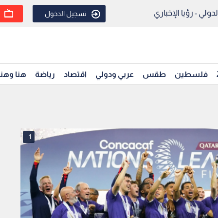
ولي - رؤيا الإخباري
تسجيل الدخول
فلسطين
طقس
عربي ودولي
اقتصاد
رياضة
هنا وهن
1