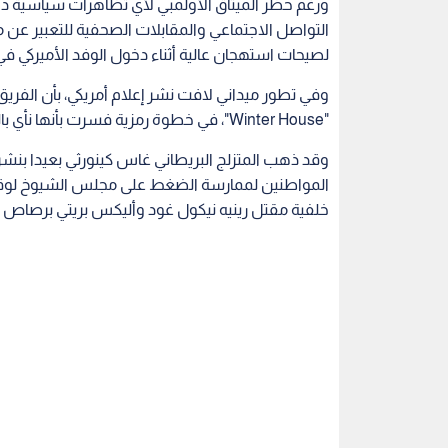
ورغم حظر الميثاق الأولمبي لأي تظاهرات سياسية داخل
التواصل الاجتماعي والمقابلات الصحفية للتعبير ع
لصيحات استهجان عالية أثناء دخول الوفد الأميركي في
"Winter House"، في خطوة رمزية فسرت بأنها نأي بالنفس عن وكالة إنفاذ قوانين الهجرة والجمارك (ICE).
وقد ذهب المتزلج البريطاني غاس كينورثي بعيدا بنشر ص
المواطنين لممارسة الضغط على مجلس الشيوخ لوقف 
خلفية مقتل رينيه نيكول غود وأليكس بريتي برصاص عن