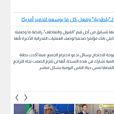
 لـ"بلطجية" وفعل كل ما بوسعه لتدمير أمريكا
أنها تتسابق من أجل قيم "القبول والتعاطف"، رافضة ما وصفته
 كيلي بانك مؤتمرا صحفيا لوصف العمليات الفدرالية الأخيرة بأنها
جة الاحتجاج برسائل تدعو لاحترام الجميع، فيما أكدت بطلة
 عالمية تشارك في هذه النسخة، أنها لن تلتزم الصمت تجاه التراجع