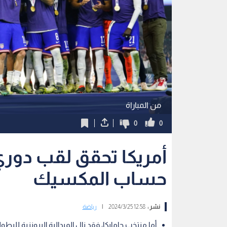
من المباراة
0
0
أمريكا تحقق لقب دوري 
حساب المكسيك
نشر :
12:58 2024/3/25
|
رياضة
أما منتخب جامايكا، فقد نال الميدالية البرونزية للبط