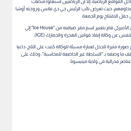
 المواقع الرياضية، إلا أن الرياضيين استغلوا منصات
ن مخاوفهم، حيث تعرض نائب الرئيس جي دي فانس وزوجته أوشا
 حفل الافتتاح يوم الجمعة.
وفي تطور ميداني لافت نشر إعلام أمريكي، بأن الفريق الأميركي قام بتغيير اسم مقر ضيافته من "Ice House" إلى
ورة مثيرة للجدل لعبارة مسيئة للوكالة كتبت على الثلج، داعيا
ما وصفه بـ "السلطة غير الخاضعة للمحاسبة"، وذلك على
اصر فدرالية في ولاية مينيسوتا.