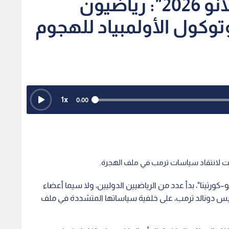
زلزال سياسي في "ميلانو 2026": رياضيون
وكول الأولمبياد للهجوم
1
x
0:00
–كورتينا"، بدأ عدد من الرياضيين الدوليين، ولا سيما أعضاء
الرئيس دونالد ترمب، على خلفية سياساتها المتشددة في ملف