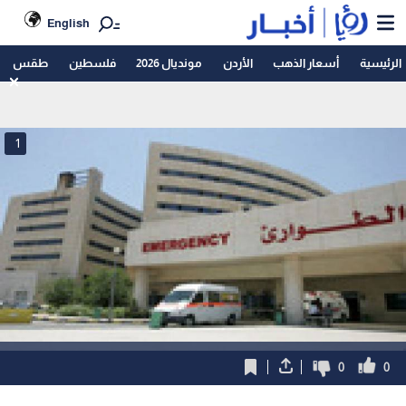
English
الرئيسية
أسعار الذهب
الأردن
مونديال 2026
فلسطين
طقس
1
0
0