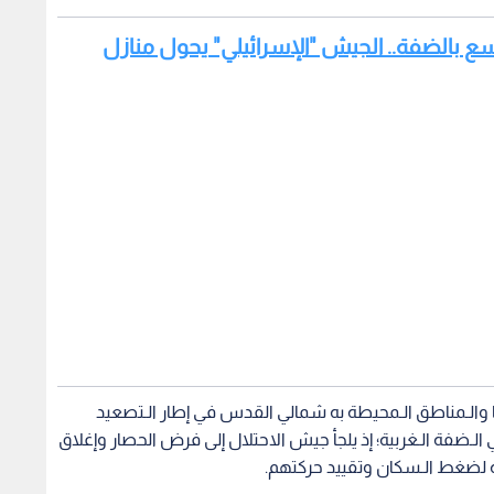
سع بالضفة.. الجيش "الإسرائيلي" يحول منازل
ا والـمناطق الـمحيطة به شمالي القدس في إطار الـتصعيد
لـضفة الـغربية؛ إذ يلجأ جيش الاحتلال إلى فرض الحصار وإغلاق
جارية لضغط الـسكان وتقييد حركتهم.