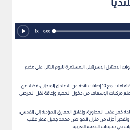
نديا
1
x
0:00
 قوات الاحتلال الإسرائيلي الـمستمرة لليوم الـثاني على مخيم
وأفاد الـهلال الأحمر الفلسطيني بأن الطواقم الـطبية تعاملت مع 10 إصابات ناتجة عن الاعتداء الميداني، فضلا عن
نع مركبات الإسعاف من دخول الـمخيم وإعاقة نقل الـمرضى
ة كفر عقب الـمجاورة، وإغلاق المفارق الـمؤدية إلى القدس،
، وتفجير أجزاء من منزل الـمواطن محمد جميل عمار عقب
 في مخيمات الـضفة الـغربية.