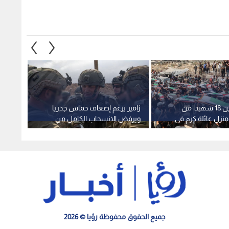
انتشال جثامين 18 شهيدا من
زامير يزعم إضعاف حماس جذريا
"تماس
نزل عائلة كرم في
ويرفض الانسحاب الكامل من
"إسرائي
قطاع غزة
وتدخلا
جميع الحقوق محفوظة رؤيا © 2026