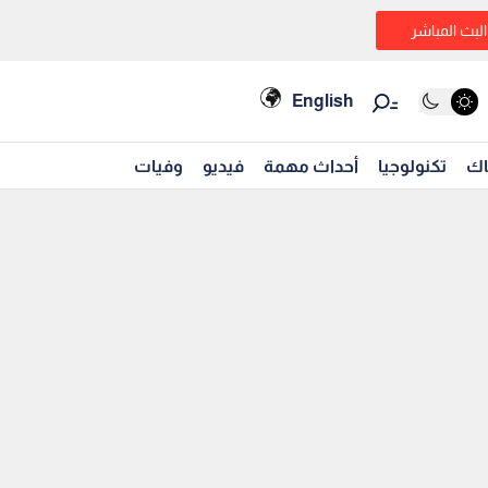
البث المباشر
English
اك
تكنولوجيا
أحداث مهمة
فيديو
وفيات