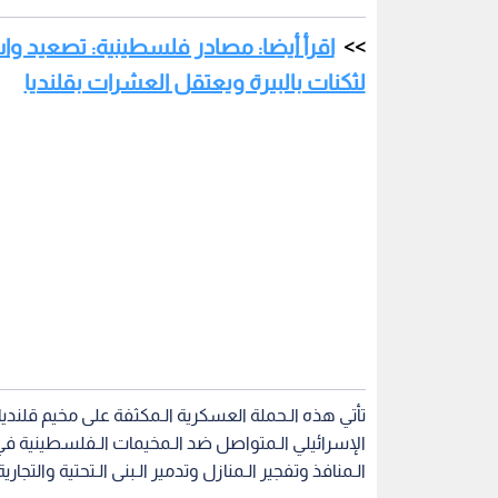
اقرأ أيضا: مصادر فلسطينية: تصعيد وا
لثكنات بالبيرة ويعتقل العشرات بقلنديا
تأتي هذه الـحملة العسكرية الـمكثفة على مخيم قلندي
الإسرائيلي الـمتواصل ضد الـمخيمات الـفلسطينية في ا
الـمنافذ وتفجير الـمنازل وتدمير الـبنى الـتحتية والت