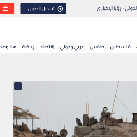
ولي - رؤيا الإخباري
تسجيل الدخول
فلسطين
طقس
عربي ودولي
اقتصاد
رياضة
هنا وهن
1