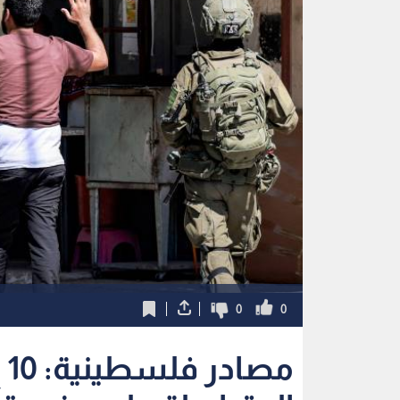
0
0
م