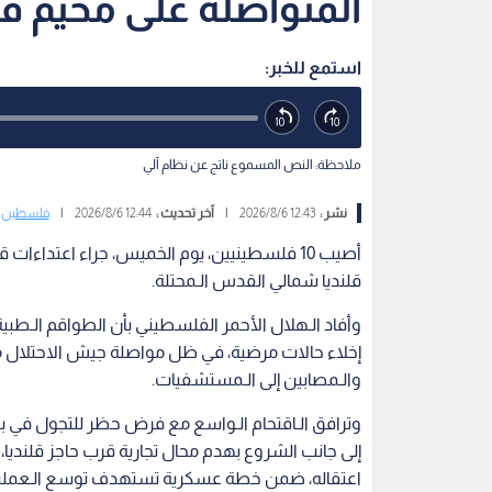
المتواصلة على مخيم قل
استمع للخبر:
ملاحظة: النص المسموع ناتج عن نظام آلي
نشر :
12:43 2026/8/6
|
آخر تحديث :
12:44 2026/8/6
|
فلسطين
أصيب 10 فلسطينيين، يوم الخميس، جراء اعتداءات
قلنديا شمالي القدس الـمحتلة.
إخلاء حالات مرضية، في ظل مواصلة جيش الاحتلال م
والـمصابين إلى الـمستشفيات.
وترافق الـاقتحام الـواسع مع فرض حظر للتجول في بلد
إلى جانب الشروع بهدم محال تجارية قرب حاجز قلنديا
اعتقاله، ضمن خطة عسكرية تستهدف توسع الـعمليات