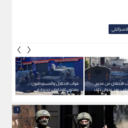
لاسرائيلي
 الاحتلال من مخيم
قوات الاحتلال والمستوطنون
"مجلس 
 عقب بعد عدوان خلف
ينفذون اقتحامات جديدة في
لبناء 
بات والمعتقلين
نابلس وبيت لحم
قطاع 
1