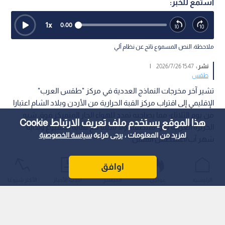
استمع للخبر:
1
x
0:00
ملاحظة: النص المسموع ناتج عن نظام آلي
نشر :
15:47 2026/7/26
|
طقس
تشير آخر مخرجات النماذج العددية في مركز "طقس العرب"
الإقليمي إلى اقتراب مركز القبة الحرارية من الأردن وبلاد الشام اعتبارا
من يوم الثلاثاء؛ مما يصاحبه تمدد للهواء الحار المتمركز فوق شبه
هذا الموقع يستخدم ملف تعريف الارتباط Cookie
الجزيرة العربية نحو المنطقة، ولا سيما مع نهاية الأسبوع وبداية
لمزيد من المعلومات ، يرجى قراءة
سياسة الخصوصية
شهر آب/أغسطس المقبل.
اوافق
الرئيسية
عواجل
المباشر
أحدث الأخبار
الأكثر شيوعًا