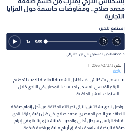
بشكتاش التركي يقترب من حسم صفقة
محمد صلاح.. ومفاوضات حاسمة حول المزايا
التجارية
استمع للخبر:
1
x
0:00
ملاحظة: النص المسموع ناتج عن نظام آلي
نشر :
2:43 2026/7/27
|
رياضة
يسعى بشكتاش لاستغلال الشعبية العالمية للاعب لتحطيم
الرقم القياسي المسجل لمبيعات القمصان في النادي خلال
السنوات العشر الماضية
يواصل نادي بشكتاش التركي تحركاته المكثفة من أجل إتمام صفقة
التعاقد مع النجم الممصري محمد صلاح، في ظل رغبة إدارة النادي
بقيادة الرئيس سردال أدالي والمدرب فينتشينزو إيتاليانو في إبرام
صفقة تاريخية تستهدف تحقيق أرباح مالية ورياضية ضخمة.