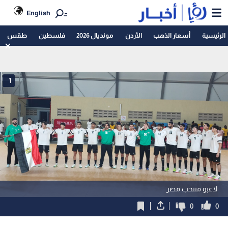
English
الرئيسية
أسعار الذهب
الأردن
مونديال 2026
فلسطين
طقس
1
لاعبو منتخب مصر
0
0