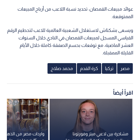
عوائد مبيعات القمصان: تحديد نسبة اللاعب من أرباح المبيعات
الممتوقعة.
ويسعى بشكتاش لاستغلال الشعبية العالمية للاعب لتحطيم الرقم
القياسي المسجل لمبيعات القمصان في النادي خلال السنوات
العشر الماضية، مع توقعات بحسم الصفقة كاملة خلال الأيام
القليلة الممقبلة.
مصر
تركيا
كرة القدم
محمد صلاح
اقرأ أيضاً
مشاجرة بين لاعبي ميتز وفورتونا
واردات مصر من الذهب تقف