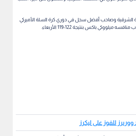
الشرقية وصاحب أفضل سجل في دوري كرة السلة الأميركي
 ووريرز للفوز على ليكرز
لة في ملعب "تي دي غاردن"، ورغم أنه كان يتوقع فوزا سهلا،
أنتيتوكونمبو، الذي تعرض للإصابة، وتقدم في نهاية الربع