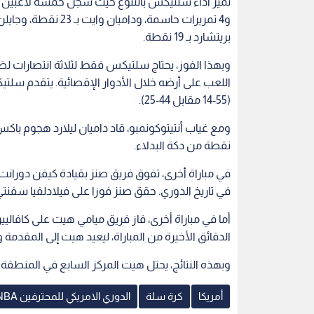
في تاريخ الدوري. حقق صنز فوزا على فيلادلفيا سفنتي سيكس
الدقائق الأخيرة من المباراة، ليعيد هيت إلى المقدمة و
وبهذه النتائج، يحتل هيت المركز السابع في المنطقة الش
أمريكا
كرة سلة
الدوري الامريكي للمحترفين NBA
اقرأ أيضاً
نيين يواصلون
منتخب الشباب لكرة السلة يخسر
الحظر الأمري
العالمي
من لبنان في بطولة غرب آسيا
الصومالي "ع
المونديال.. و