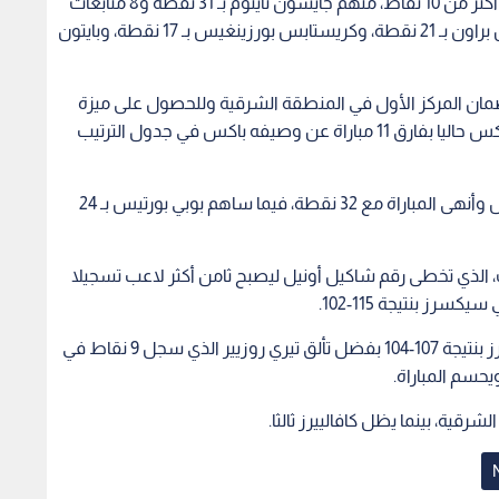
رز بنتيجة 115-102.
أما في مباراة أخرى، فاز فريق ميامي هيت على كافالييرز بنتيجة 107-104 بفضل تألق تيري روزيير الذي سجل 9 نقاط في
يحسم المباراة.
رقية، بينما يظل كافالييرز ثالثا.
كي يحرم الحكم
اتحاد كرة السلة يصدر قرارات
اتحاد ك
رتن" من حلم
استئناف مباراة الفيصلي واتحاد
عمان 
الفيفا يعلن عجزه
عمان
بحق لا
1