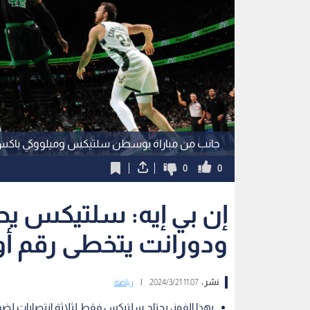
جانب من مباراة بوسطن سلتيكس وميلووكي باك
0
0
إن بي إيه: سلتيكس يحق
ودورانت يتخطى رقم أو
نشر :
11:07 2024/3/21
|
رياضة
بهذا الفوز، يحتاج سلتيكس فقط لثلاثة انتصارات لض