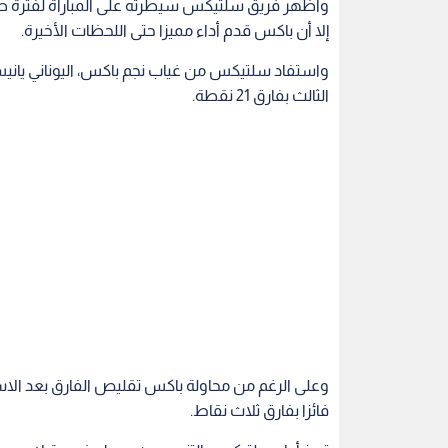
وعلى الرغم من محاولة باكس تقليص الفارق بعد الا
فائزا بفارق ثلاث نقاط.
بريتشارد بـ 19 نقطة.
وبهذا الفوز، يحتاج سلتيكس فقط لثلاثة انتصارات ل
(55-14 مقابل 44-25).
نقطة من دكة البدلاء.
في مباراة أخرى، تفوق فريق صنز بقيادة كيفن دورانت