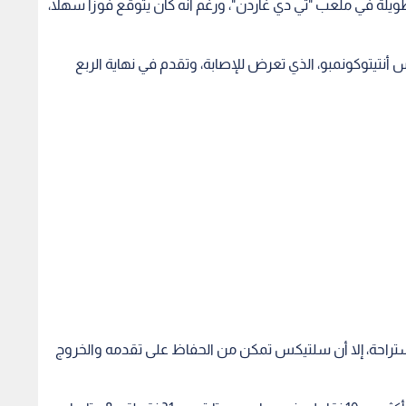
ستراحة، إلا أن سلتيكس تمكن من الحفاظ على تقدمه والخروج
تميز أداء سلتيكس بالتنوع حيث سجل خمسة لاعبين أكثر من 10 نقاط، منهم جايسون تايتوم بـ 31 نقطة و8 متابعات
و4 تمريرات حاسمة، وداميان وايت بـ 23 نقطة، وجايلن براون بـ 21 نقطة، وكريستابس بورزينغيس بـ 17 نقطة، وبايتون
ضمان المركز الأول في المنطقة الشرقية وللحصول على ميزة
اللعب على أرضه خلال الأدوار الإقصائية. يتقدم سلتيكس حاليا بفارق 11 مباراة عن وصيفه باكس في جدول الترتيب
ومع غياب أنتيتوكونمبو، قاد داميان ليلارد هجوم باكس وأنهى المباراة مع 32 نقطة، فيما ساهم بوبي بورتيس بـ 24
، الذي تخطى رقم شاكيل أونيل ليصبح ثامن أكثر لاعب تسجيلا