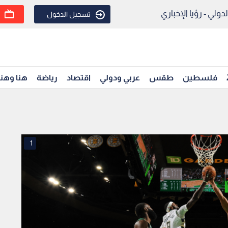
ولي - رؤيا الإخباري
تسجيل الدخول
فلسطين
طقس
عربي ودولي
اقتصاد
رياضة
هنا وهن
1