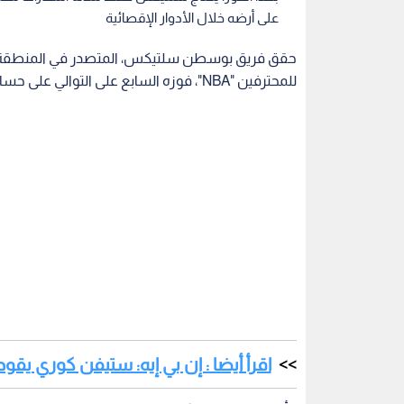
على أرضه خلال الأدوار الإقصائية
حقق فريق بوسطن سلتيكس، المتصدر في المنطقة 
للمحترفين "NBA"، فوزه السابع على التوالي على حساب منافسه ميلووكي باكس بنتيجة 122-119 الأربعاء.
اقرأ أيضا : إن بي إيه: ستيفن كوري يقود
وأظهر فريق سلتيكس سيطرته على المباراة لفترة طوي
إلا أن باكس قدم أداء مميزا حتى اللحظات الأخيرة.
واستفاد سلتيكس من غياب نجم باكس، اليوناني يانيس 
الثالث بفارق 21 نقطة.