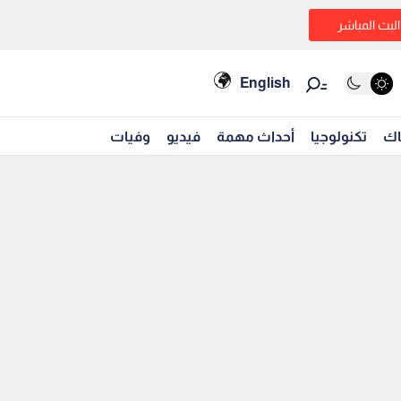
البث المباشر
English
اك
تكنولوجيا
أحداث مهمة
فيديو
وفيات