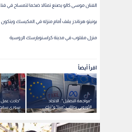
الفنان موسى كالو يصنع تمثالا ضخما لتمساح في فناء
بونيتو هرناندز يقف أمام منزله في المكيسك ويتك
منزل مقلوب في مدينة كراسنويارسك الروسية
اقرأ أيضاً
ر الخامس"..
"مواجهة التضليل".. الاتحاد
"حادث عمل مر
رة لـ 5 توائم تبهج مدينة
الأوروبي يطالب "ميتا" و"تيك
سوري سقط د
توك" بالتصدي للشائعات بعد
تركيا وحالته 
أحداث سبتة