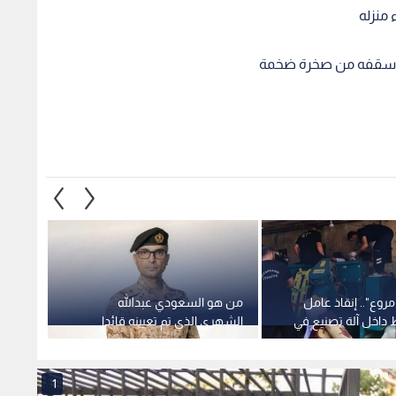
 منزله
ون سقفه من صخرة ضخمة
وع".. إنقاذ عامل
من هو السعودي عبدالله
منظمة 
اخل آلة تصنيع في
الشهري الذي تم تعيينه قائدا
المتحد
حرجة
للتحالف البحري متعدد الجنسيات؟
ونصف
1