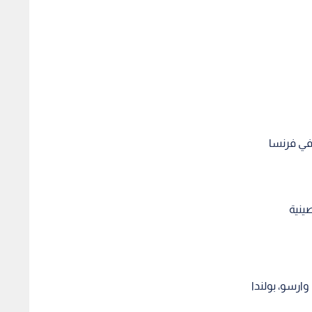
في فرنسا
ينية
ارسو، بولندا