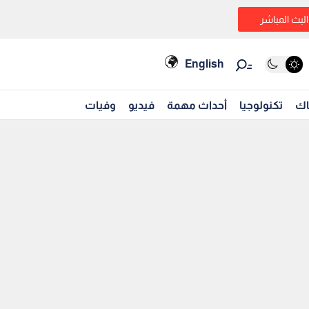
البث المباشر
English
اك
تكنولوجيا
أحداث مهمة
فيديو
وفيات