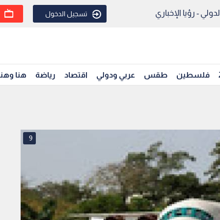
ولي - رؤيا الإخباري
تسجيل الدخول
فلسطين
طقس
عربي ودولي
اقتصاد
رياضة
هنا وهن
9