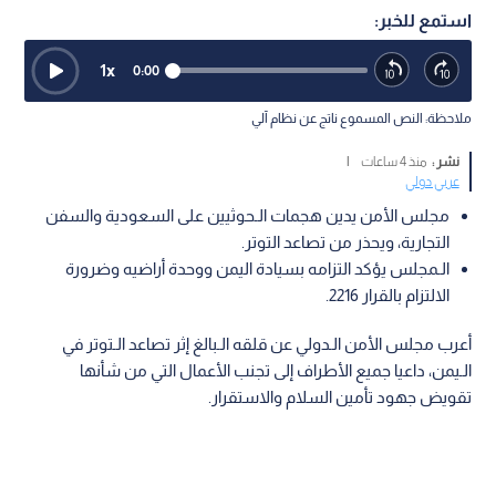
استمع للخبر:
1
x
0:00
ملاحظة: النص المسموع ناتج عن نظام آلي
نشر :
منذ 4 ساعات
|
عربي دولي
مجلس الأمن يدين هجمات الـحوثيين على السعودية والسفن
التجارية، ويحذر من تصاعد التوتر.
الـمجلس يؤكد التزامه بسيادة اليمن ووحدة أراضيه وضرورة
الالتزام بالقرار 2216.
أعرب مجلس الأمن الـدولي عن قلقه الـبالغ إثر تصاعد الـتوتر في
الـيمن، داعيا جميع الأطراف إلى تجنب الأعمال التي من شأنها
تقويض جهود تأمين السلام والاستقرار.