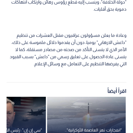
"دولة الخلافة"، وينسب إليه قطع رؤوس رهائن وارتكاب انتهاكات
دموية بحق أقليات.
وعادة ما يعلن مسؤولون عراقيون مقتل العشرات من تنظيم
"داعش الارهابي" يوميا، دون أن يقدموا دلائل ملموسة على ذلك،
الأمر الذي لا يتسنى التأكد من صحته من مصادر مستقلة، كما لا
يتسنى عادة الحصول على تعليق رسمي من "داعش" بسبب القيود
التي يفرضها التنظيم على التعامل مع وسائل الإعلام.
اقرأ أيضاً
"انفجارات تهز العاصمة الأوكرانية"..
"سي إن إن": رئيس الأركان