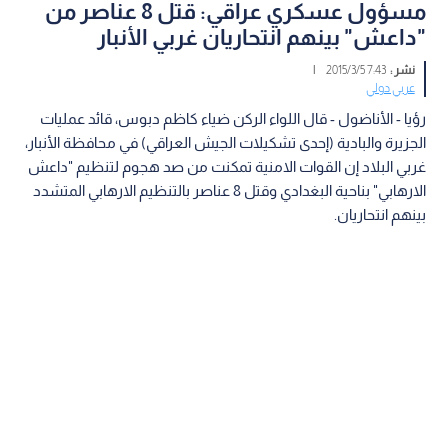
مسؤول عسكري عراقي: قتل 8 عناصر من
"داعش" بينهم انتحاريان غربي الأنبار
نشر :
7:43 2015/3/5
|
عربي دولي
رؤيا - الأناضول - قال اللواء الركن ضياء كاظم دبوس، قائد عمليات
الجزيرة والبادية (إحدى تشكيلات الجيش العراقي) في محافظة الأنبار،
غربي البلاد إن القوات الامنية تمكنت من صد هجوم لتنظيم "داعش
الارهابي" بناحية البغدادي وقتل 8 عناصر بالتنظيم الارهابي المتشدد
بينهم انتحاريان.