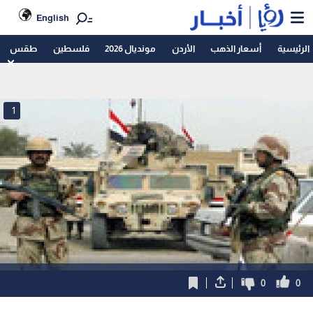
English
الرئيسية
أسعار الذهب
الأردن
مونديال 2026
فلسطين
طقس
1
0
0