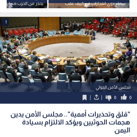
سماع دوي انفجارات في كييف عقب
يحذر من الحرب مع إيران و
تحذير من هجوم بصواريخ بالستية
"مخرج عاجل"
1
مجلس الأمن الدولي
0
0
"قلق وتحذيرات أممية".. مجلس الأمن يدين
هجمات الحوثيين ويؤكد الالتزام بسيادة
اليمن