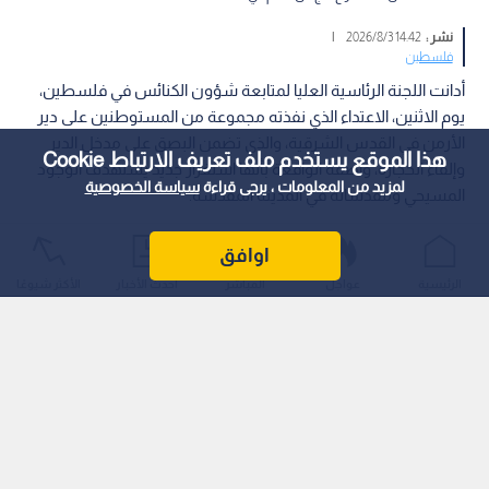
نشر :
14:42 2026/8/3
|
فلسطين
أدانت اللجنة الرئاسية العليا لمتابعة شؤون الكنائس في فلسطين،
يوم الاثنين، الاعتداء الذي نفذته مجموعة من المستوطنين على دير
الأرمن في القدس الشرقية، والذي تضمن البصق على مدخل الدير
هذا الموقع يستخدم ملف تعريف الارتباط Cookie
وإلقاء الحجارة، واصفة الواقعة بأنها استفزاز جديد يستهدف الوجود
لمزيد من المعلومات ، يرجى قراءة
سياسة الخصوصية
المسيحي ومقدساته في المدينة المقدسة.
اوافق
الرئيسية
عواجل
المباشر
أحدث الأخبار
الأكثر شيوعًا