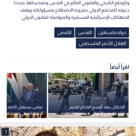
وللوضع التاريخي والقانوني القائم في القدس ومقدساتها، مجددا
دعوته للمجتمع الدولي بضرورة الاضطلاع بمسؤولياته ووقف
الانتهاكات الإسرائيلية المستمرة والمتواصلة للقانون الدولي.
دولة فلسطين
القدس
الأقصى
الهلال الأحمر الفلسطيني
اقرأ أيضاً
الاحتلال ينفذ أوسع اقتحام لمخيم
عباس يستقبل الحمد الله و
قلنديا ويحرم الأهالي من صلاة الفجر
تشرين الثاني 2026
1