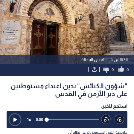
الكنائس في القدس المحتلة
0
0
"شؤون الكنائس" تدين اعتداء مستوطنين
على دير الأرمن في القدس
استمع للخبر:
1
x
0:00
ملاحظة: النص المسموع ناتج عن نظام آلي