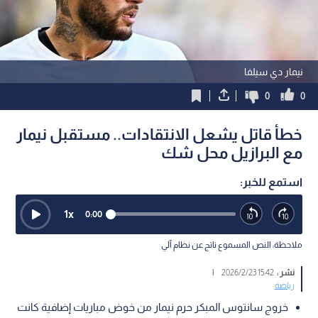
نيمار دي سيلفا
0
0
خطأ قاتل يشعل الانتقادات.. مستقبل نيمار
مع البرازيل محل شك
استمع للخبر:
1
x
0:00
ملاحظة: النص المسموع ناتج عن نظام آلي
نشر :
15:42 2026/2/23
|
رياضة
خروج سانتوس المبكر حرم نيمار من خوض مباريات إضافية كانت