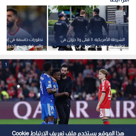
الشرطة الأمريكية: 3 قتلى و3 جرحى في
تطورات حاسمة في إصابة ع
إطلاق نار بملعب للهوكي في ولاية
والسيلية يحسم الجدل حو
رود آيلاند.. فيديو
1
ريال مدريد
هذا الموقع يستخدم ملف تعريف الارتباط Cookie