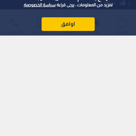
0
0
لمزيد من المعلومات ، يرجى قراءة
سياسة الخصوصية
الإصابة تبعد لاعب ريال مدريد عن الملاعب 7
اوافق
أسابيع
الرئيسية
عواجل
المباشر
أحدث الأخبار
الأكثر شيوعًا
استمع للخبر:
1
x
0:00
ملاحظة: النص المسموع ناتج عن نظام آلي
نشر :
19:37 2026/2/22
|
رياضة
يستعد ريال مدريد لمواجهة بنفيكا في إياب ملحق دوري أبطال
أوروبا، بعد فوزه ذهابا بهدف دون رد، ما يجعل الفترة المقبلة
اختبارا مهما لعمق تشكيلته في ظل الغيابات
تلقى ريال مدريد ضربة جديدة بعد خسارته أمام أوساسونا بنتيجة 2-1
في الدوري الإسباني، إذ تأكد غياب لاعب الوسط داني سيبايوس