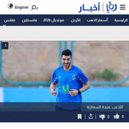
English
الرئيسية
أسعار الذهب
الأردن
مونديال 2026
فلسطين
طقس
1
اللاعب عبيدة السمارنة
0
0