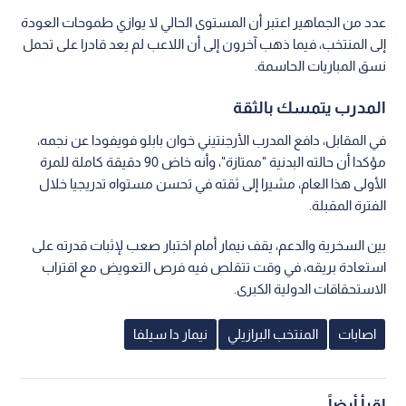
عدد من الجماهير اعتبر أن المستوى الحالي لا يوازي طموحات العودة
إلى المنتخب، فيما ذهب آخرون إلى أن اللاعب لم يعد قادرا على تحمل
نسق المباريات الحاسمة.
المدرب يتمسك بالثقة
في المقابل، دافع المدرب الأرجنتيني خوان بابلو فويفودا عن نجمه،
مؤكدا أن حالته البدنية "ممتازة"، وأنه خاض 90 دقيقة كاملة للمرة
الأولى هذا العام، مشيرا إلى ثقته في تحسن مستواه تدريجيا خلال
الفترة المقبلة.
بين السخرية والدعم، يقف نيمار أمام اختبار صعب لإثبات قدرته على
استعادة بريقه، في وقت تتقلص فيه فرص التعويض مع اقتراب
الاستحقاقات الدولية الكبرى.
اصابات
المنتخب البرازيلي
نيمار دا سيلفا
اقرأ أيضاً