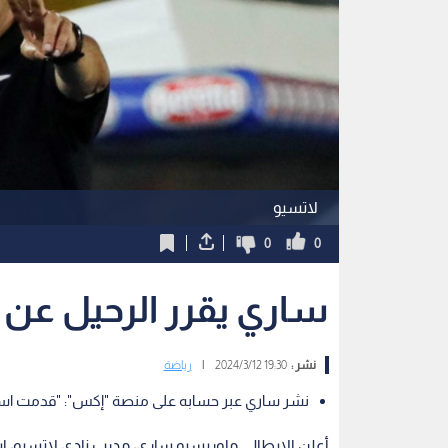
لاتسيو
0
0
ساري يقرر الرحيل عن 
نشر :
19:30 2024/3/12
|
رياضة
نشر ساري عبر حسابه على منصة "إكس": "قدمت است
أعلن الإيطالي ماوريسيو ساري، مدرب نادي لاتسيو، ا