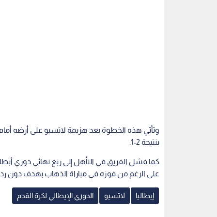
بنتيجة 2-1.
كما فشل الفريق في التأهل إلى ربع نهائي دوري أبطال أ
على الرغم من فوزه في مباراة الذهاب بهدف دون رد.
إيطاليا
لاتسيو
الدوري الإيطالي لكرة القدم
اقرأ أيضاً
عبه مودريتش
غوارديولا يرفض تدريب إيطاليا..
إيطاليا تعلن
202
وبيرلو يتصدر قائمة المرشحين
وتفتح باب الا