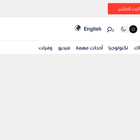
البث المباشر
English
اك
تكنولوجيا
أحداث مهمة
فيديو
وفيات