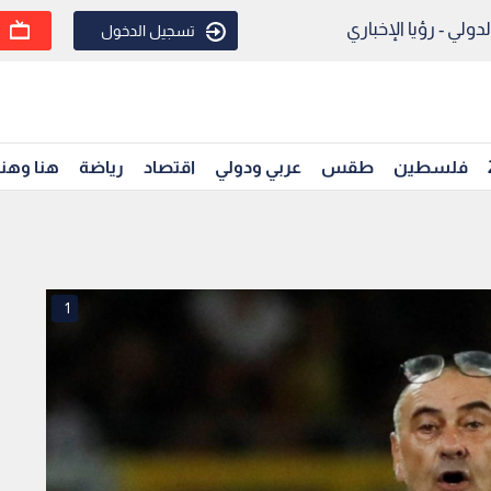
ولي - رؤيا الإخباري
تسجيل الدخول
فلسطين
طقس
عربي ودولي
اقتصاد
رياضة
هنا وهن
1