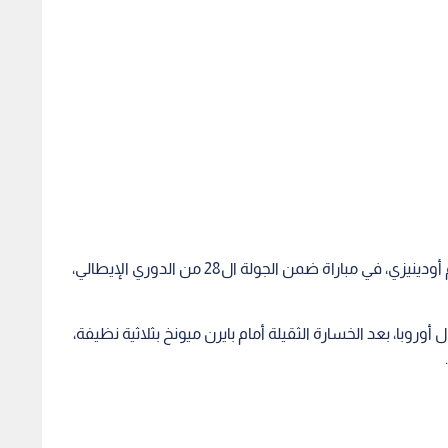
وتأتي هذه الخطوة بعد هزيمة لاتسيو على أرضه أمام أودينيزي، في مباراة ضمن الجولة ال28 من الدوري الإيطالي،
وروبا، بعد الخسارة الثقيلة أمام بايرن ميونخ بثلاثية نظيفة،
 مفاوضات غوارديولا
رسميا.. تعيين الأسطورة باولو
"فاينن
ستثناءات المالية
مالديني مديرا فنيا للاتحاد الإيطالي
"الفيفا
لكرة القدم
كأس العا
1