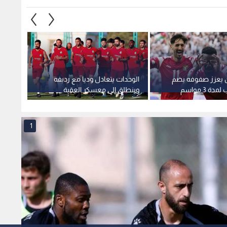
 يعزز صفوفه بضم
الوحدات يتعادل وديا مع رديفه
الفيصل
ة 3 مواسم
وينطلق إلى معسكر العقبة
لتقديم
1