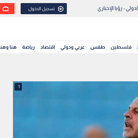
ولي - رؤيا الإخباري
تسجيل الدخول
فلسطين
طقس
عربي ودولي
اقتصاد
رياضة
هنا وهن
1