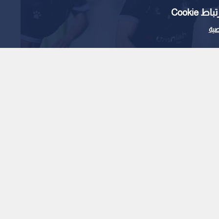
Cooki
ية
يضم اللاعب محمود
1
x
0:00