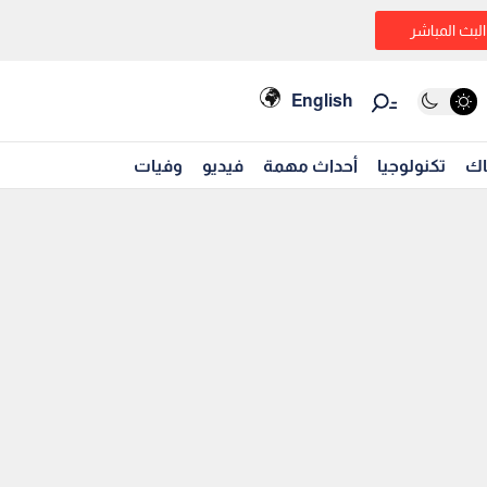
البث المباشر
English
اك
تكنولوجيا
أحداث مهمة
فيديو
وفيات