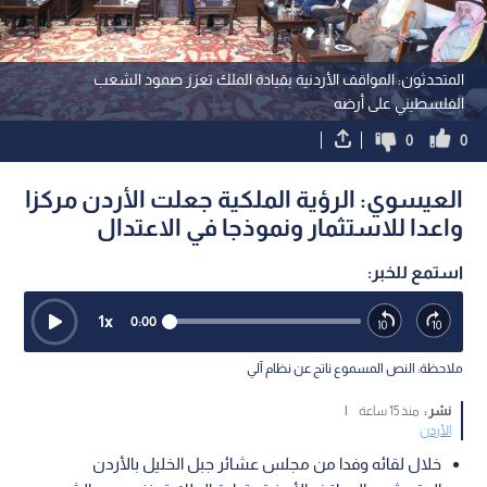
المتحدثون: المواقف الأردنية بقيادة الملك تعزز صمود الشعب
الفلسطيني على أرضه
0
0
العيسوي: الرؤية الملكية جعلت الأردن مركزا
واعدا للاستثمار ونموذجا في الاعتدال
استمع للخبر:
1
x
0:00
ملاحظة: النص المسموع ناتج عن نظام آلي
نشر :
منذ 15 ساعة
|
الأردن
خلال لقائه وفدا من مجلس عشائر جبل الخليل بالأردن