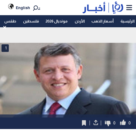
English
الرئيسية
أسعار الذهب
الأردن
مونديال 2026
فلسطين
طقس
1
0
0