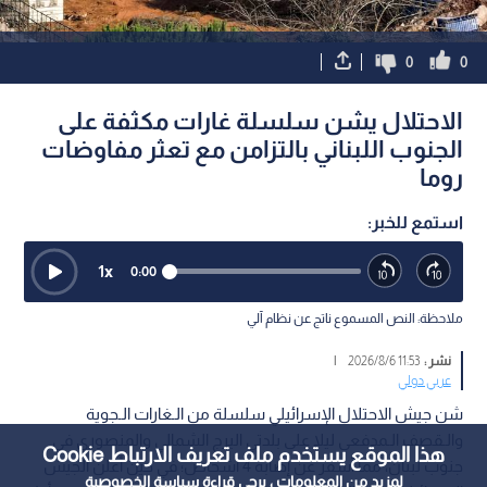
0
0
الاحتلال يشن سلسلة غارات مكثفة على
الجنوب اللبناني بالتزامن مع تعثر مفاوضات
روما
استمع للخبر:
1
x
0:00
ملاحظة: النص المسموع ناتج عن نظام آلي
نشر :
11:53 2026/8/6
|
عربي دولي
شن جيش الاحتلال الإسرائيلي سلسلة من الـغارات الـجوية
والـقصف الـمدفعي ليلا على بلدتي البرج الشمالي والمنصوري في
هذا الموقع يستخدم ملف تعريف الارتباط Cookie
جنوب لبنان، مما أسفر عن إصابة 4 أشخاص؛ في حين أعلن الجيش
لمزيد من المعلومات ، يرجى قراءة
سياسة الخصوصية