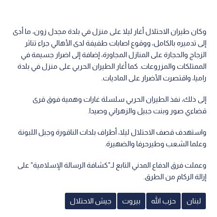
وكان طيران الاحتلال أغار ليلا على منزل في بلدة مجدل زون، ما أدى
إلى تدميره بالكامل، ووقوع اصابات طفيفة لدى الأهالي جراء تناثر
الزجاج والحجارة على المنازل المجاورة، إضافة إلى اضرار جسيمة في
الممتلكات والمزروعات. كما أغار الطيران الحربي على منزل في بلدة
راميا، واقتصرت الأضرار على الماديات.
إلى ذلك، نفذ الطيران الحربي سلسلة غارات وهمية فوق قرى
قضاءي صور وبنت جبيل والزهراني وصيدا.
واستهدف قصف الاحتلال ليلا، أطراف بلدات الناقورة وجبل اللبونة
وعلما الشعب وطيرحرفا والضهيرة.
وعملت فرق الدفاع المدني التابع لـ"كشافة الرسالة الإسلامية" على
إزالة الركام من الطرق.
لبنان
حزب الله
بيروت
جيش الاحتلال