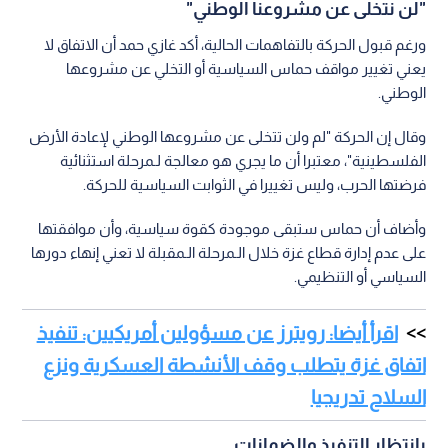
"لن نتخلى عن مشروعنا الوطني"
ورغم قبول الحركة بالتفاهمات الحالية، أكد غازي حمد أن الاتفاق لا
يعني تغيير مواقف حماس السياسية أو التخلي عن مشروعها
الوطني.
وقال إن الحركة "لم ولن تتخلى عن مشروعها الوطني لإعادة الأرض
الفلسطينية"، معتبرا أن ما يجري هو معالجة لـمرحلة استثنائية
فرضتها الحرب، وليس تغييرا في الثوابت السياسية للحركة.
وأضاف أن حماس ستبقى موجودة كقوة سياسية، وأن موافقتها
على عدم إدارة قطاع غزة خلال الـمرحلة الـمقبلة لا تعني إنهاء دورها
السياسي أو التنظيمي.
اقرأ أيضا: رويترز عن مسؤولين أمريكيين: تنفيذ
اتفاق غزة يتطلب وقف الأنشطة العسكرية ونزع
السلاح تدريجيا
بانتظار التنفيذ والضمانات