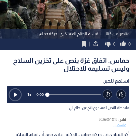
عناصر من كتائب القسام الجناح العسكري لحركة حماس
0
0
حماس: اتفاق غزة ينص على تخزين السلاح
وليس تسليمه للاحتلال
استمع للخبر:
1
x
0:00
ملاحظة: النص المسموع ناتج عن نظام آلي
نشر :
8:15 2026/8/1
|
فلسطين
أكد القيادي في حركة حماس، الدكتور غازي حمد، أن اتفاق السلام