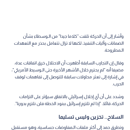
وأشار إلى أن الحركة تلقت "كلاما جيدا" من الـوسطاء بشأن
الضمانات وآليات التنفيذ، لكنها لا تزال تتعامل بحذر مع التعهدات
الـمطروحة.
وقال إن التجارب السابقة أظهرت أن الاحتلال خرق اتفاقات عدة،
مضيفا أنه "لم يحترم خلال الأشهر الأخيرة حتى الـوسيط الأمريكي"،
في إشارة إلى تعثر محاولات سابقة للتوصل إلى تفاهمات لوقف
الحرب.
وشدد على أن أي إخلال إسرائيلي بالاتفاق سيؤثر على التزامات
الحركة، قائلا: "إذا لم تلتزم إسرائيل ببنود الخطة فلن نلتزم بدورنا".
السلاح.. تخزين وليس تسليما
وتطرق حمد إلى أكثر ملفات الـمفاوضات حساسية، وهو مستقبل