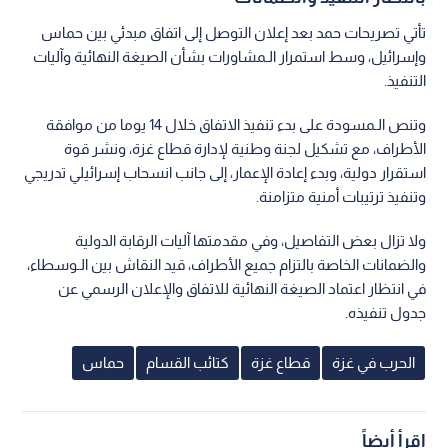
تأتي تصريحات حمد بعد إعلان التوصل إلى اتفاق مبدئي بين حماس
وإسرائيل، وسط استمرار الـمشاورات بشأن الصيغة النهائية وآليات
التنفيذ.
وتنص الـمسودة على بدء تنفيذ الاتفاق خلال 14 يوما من موافقة
الأطراف، مع تشكيل لجنة وطنية لإدارة قطاع غزة، ونشر قوة
استقرار دولية، وبدء إعادة الإعمار، إلى جانب انسحاب إسرائيلي تدريجي
وتنفيذ ترتيبات أمنية متزامنة.
ولا تزال بعض التفاصيل، وفي مقدمتها آليات الرقابة الدولية
والضمانات الخاصة بالتزام جميع الأطراف، قيد النقاش بين الـوسطاء،
في انتظار اعتماد الصيغة النهائية للاتفاق والإعلان الرسمي عن
جدول تنفيذه.
الحرب في غزة
قطاع غزة
كتائب القسام
حماس
اقرأ أيضاً