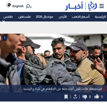
English
الرئيسية
أسعار الذهب
الأردن
مونديال 2026
فلسطين
طقس
1
استشهاد فلسطيني أثناء بحثه عن الطعام في شارع الرشيد
0
0