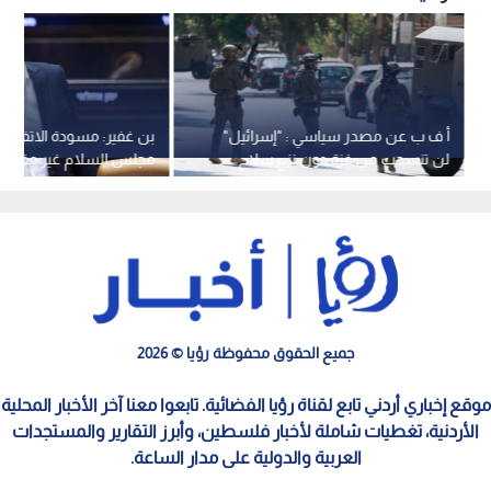
أ ف ب عن مصدر سياسي : "إسرائيل"
بن غفير: مسودة الاتفاق ا
لن تنسحب من غزة دون نزع سلاح
مجلس السلام غير مقبولة
حماس "بشكل حقيقي"
جميع الحقوق محفوظة رؤيا © 2026
موقع إخباري أردني تابع لقناة رؤيا الفضائية. تابعوا معنا آخر الأخبار المحلية
الأردنية، تغطيات شاملة لأخبار فلسطين، وأبرز التقارير والمستجدات
العربية والدولية على مدار الساعة.