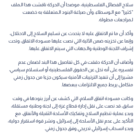
سلاح الفصائل الفلسطينية، موضحا أن الحركة ناقشت هذا الـملف
"كثيرا" مع الـوسطاء، وأن صياغة البنود الـمتعلقة به خضعت
لـمراجعات مطولة.
وأكد أن ما تم الاتفاق عليه لا يتحدث عن تسليم السلاح إلى الاحتلال،
وإنما عن تخزينه ضمن الآلية التي نصت عليها مسودة الاتفاق، وتحت
إشراف اللجنة الوطنية والـجهات التي سيتم الاتفاق عليها.
وأضاف أن الحركة دققت في كل تفاصيل هذا البند لضمان عدم
تفسيره على أنه تخل عن الحقوق الفلسطينية أو استسلام سياسي،
مشيرا إلى أن تنفيذ الترتيبات الأمنية سيكون جزءا من جدول زمني
متكامل يربط جميع الالتزامات ببعضها.
وكانت مسودة اتفاق السلام، التي كشف عن أبرز بنودها في وقت
سابق، قد نصت على نقل إدارة قطاع غزة إلى لجنة وطنية مستقلة،
وبدء عملية تنظيم السلاح وتفكيك الأسلحة الثقيلة والأنفاق، مع
التأكيد على عدم نقل الأسلحة إلى إسرائيل، ونشر قوة استقرار دولية،
وبدء انسحاب إسرائيلي تدريجي وفق جدول زمني.