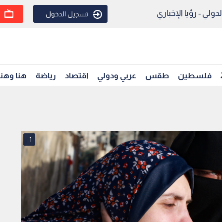
ولي - رؤيا الإخباري
تسجيل الدخول
فلسطين
طقس
عربي ودولي
اقتصاد
رياضة
هنا وهن
1