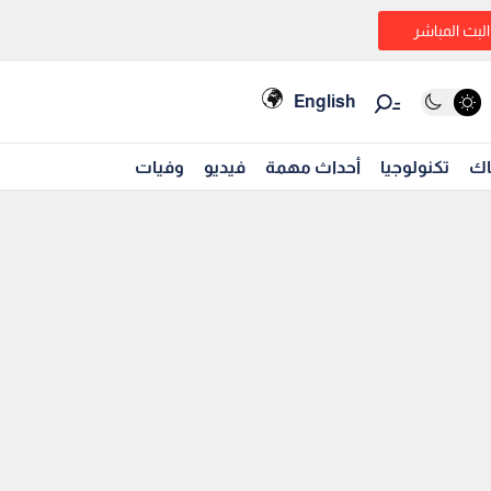
البث المباشر
English
اك
تكنولوجيا
أحداث مهمة
فيديو
وفيات