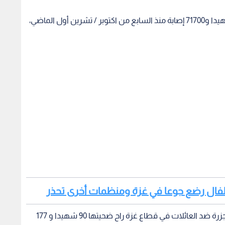
ارتفعت حصيلة العدوان على قطاع غزة إلى 30410 شهيدا و71700 إصابة منذ السابع من اكتوبر / تشرين أول الماضي،
 أطفال رضع جوعا في غزة ومنظمات أخرى تحذر
وأفادت صحة غزة، بأن الاحتلال الاسرائيلي ارتكب 9 مجزرة ضد العائلات في قطاع غزة راح ضحيتها 90 شهيدا و 177