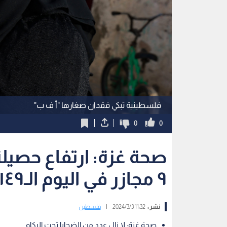
فلسطينية تبكي فقدان صغارها "أ ف ب"
0
0
صحة غزة: ارتفاع حصيلة
٩ مجازر في اليوم الـ١٤٩
نشر :
11:32 2024/3/3
|
فلسطين
صحة غزة: لا زال عدد من الضحايا تحت الركام