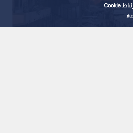
Cooki
ية
 مسجد المتقين في قطاع غزة
غارة على ما يزعم أنه
د بغزة -فيديو
1
x
0:00