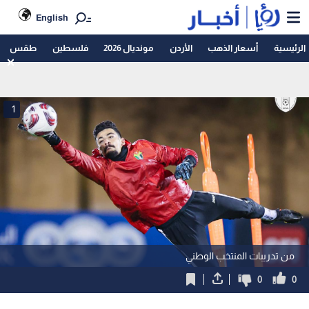
English
الرئيسية
أسعار الذهب
الأردن
مونديال 2026
فلسطين
طقس
1
من تدريبات المنتخب الوطني
0
0