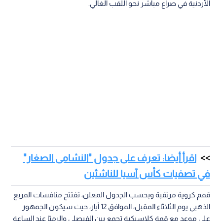
الأردنية في صراع مباشر نحو اللقب الغالي.
اقرأ أيضا: تعرف على جدول "النشامى الصغار"
في تصفيات كأس آسيا للناشئين
قمم كروية مرتقبة وبحسب الجدول المعلن، تفتتح منافسات المربع
الذهبي يوم الثلاثاء المقبل، الموافق 12 أيار، حيث سيكون الجمهور
على موعد مع قمة كلاسيكية تجمع بين الفيصلي والرمثا عند الساعة