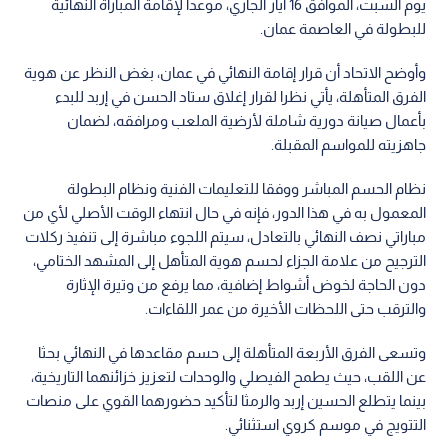
يوم السبت، الموافق 16 أيار الجاري، موعدا لإقامة المباراة النهائية
للبطولة في العاصمة عمان.
وأوضح الاتحاد أن قرار إقامة النهائي في عمان، بغض النظر عن هوية
الفرق المتأهلة، يأتي نظرا لقرار إغلاق ستاد الحسن في إربد للبدء
بأعمال صيانة دورية شاملة لأرضية الملعب ومرافقه، لضمان
جاهزيته للمواسم المقبلة.
نظام الحسم المباشر ووفقا للتعليمات الفنية ونظام البطولة
المعمول به في هذا الدور، فإنه في حال انتهاء الوقت الأصلي لأي من
مباراتي نصف النهائي بالتعادل، سيتم اللجوء مباشرة إلى تنفيذ ركلات
الترجيح من علامة الجزاء لحسم هوية المتأهل إلى المشهد الختامي،
دون الحاجة لخوض أشواط إضافية، مما يرفع من وتيرة الإثارة
والترقب حتى اللحظات الأخيرة من عمر اللقاءات.
وتسعى الفرق الأربعة المتأهلة إلى حسم مقاعدها في النهائي بحثا
عن اللقب، حيث يطمح الفيصلي والوحدات لتعزيز خزائنهما التاريخية،
بينما يتطلع الحسين إربد والرمثا لتأكيد حضورهما القوي على منصات
التتويج في موسم كروي استثنائي.