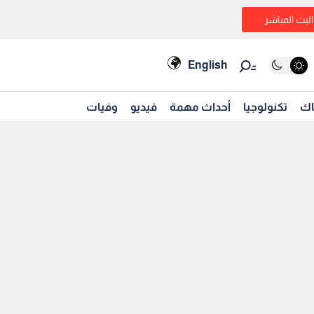
البث المباشر
English
اك
تكنولوجيا
أحداث مهمة
فيديو
وفيات