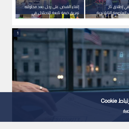
في إطلاق نار
إلقاء القبض على رجل بعد محاولته
إعلام 
لعاصمة التايلاندية
تمزيق خيمة تابعة للاحتلال في
الناتو
مهرجان بكندا
لاختبا
1
Cooki
ية