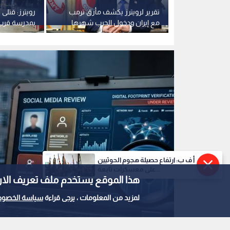
 في أول
تقرير لرويترز يكشف مأزق ترمب
رويترز: قتلى 
إطاحة حكم
مع إيران ودخول الحرب شهرها
بمدرسة قرب ا
السادس
بانكوك
أ ف ب: ارتفاع حصيلة هجوم الحوثيين
على معسكرات تابعة...
هذا الموقع يستخدم ملف تعريف الارتباط e
لمزيد من المعلومات ، يرجى قراءة
سياسة الخصوص