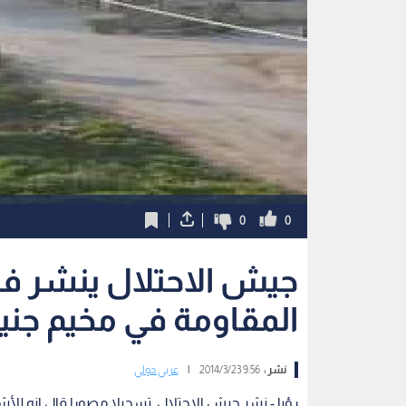
0
0
جيش الاحتلال ينشر في
المقاومة في مخيم جني
نشر :
9:56 2014/3/23
|
عربي دولي
رؤيا - نشر جيش الاحتلال تسجيلا مصورا قال انه للأش