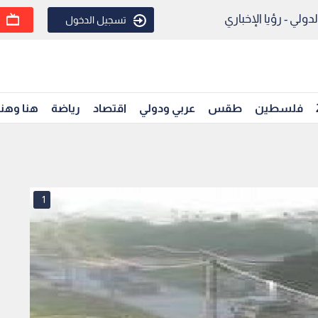
ولي - رؤيا الإخباري
تسجيل الدخول
فلسطين
طقس
عربي ودولي
اقتصاد
رياضة
هنا وهن
1