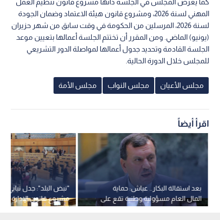
كما يعرض المجلس في الجلسة ذاتها مشروع قانون تنظيم العمل
المهني لسنة 2026، ومشروع قانون هيئة الاعتماد وضمان الجودة
لسنة 2026، المرسلين من الحكومة في وقت سابق من شهر حزيران
(يونيو) الماضي. ومن المقرر أن تختتم الجلسة أعمالها بتعيين موعد
الجلسة القادمة وتحديد جدول أعمالها لمواصلة الدور التشريعي
للمجلس خلال الدورة الحالية.
مجلس الأعيان
مجلس النواب
مجلس الأمة
اقرأ أيضاً
بعد استقالة البكار.. عياش: حماية
"نبض البلد": جدل نيابي و
المال العام مسؤولية وطنية تقع على
مشروع قانون الإدارة المحل
عاتق جميع المسؤولين
فيديو