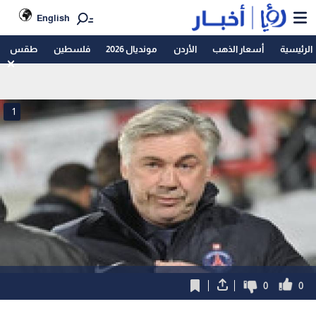
English
الرئيسية
أسعار الذهب
الأردن
مونديال 2026
فلسطين
طقس
1
0
0