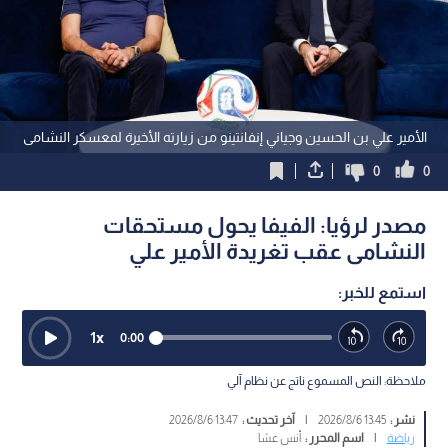
الأمير علي بن الحسين وجياني إنفانتينو من زيارته الأخيرة لمعسكر النشامى
0
0
مصدر لرؤيا: الفيفا يحول مستحقات
النشامى عقب تغريدة الأمير علي
استمع للخبر:
1
x
0:00
ملاحظة: النص المسموع ناتج عن نظام آلي
نشر :
13:45 2026/8/6
|
آخر تحديث :
13:47 2026/8/6
رياضة
|
اسم المحرر :
أنس عشا