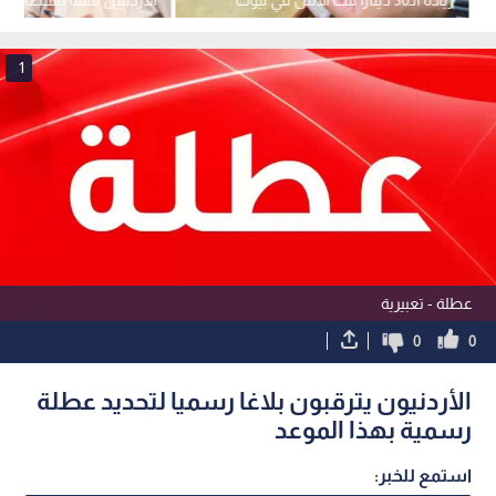
الأردنيين لعام 2027
حمور تحذر من "أنسنة الجا
1
عطلة - تعبيرية
0
0
الأردنيون يترقبون بلاغا رسميا لتحديد عطلة
رسمية بهذا الموعد
استمع للخبر: