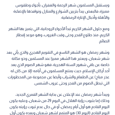
ويستقبل المسلمون شهر الرحمة والغفران، بأجواء وطقوس
مميزة، فالبعض يبدأ بتزيين الشوارع والمنازل ونوافذها بالإضاءة
والأهلة وأحبال الإنارة الرمضانية.
ومع حلول الشهر الكريم تبدأ الأجواء الروحانية، التي يتميز بها الشهر
الكريم، منذ طلوع الفجر وحتى وقت الغروب، وهو موعد إفطار
الصائم.
وشهر رمضان هو الشهر التاسع في التقويم الهجري والذي يأتي بعد
شهر شعبان، ويعتبر هذا الشهر مميزا عند المسلمين وذو مكانة
خاصة عن باقي شهور السنة الهجرية، فهو شهر الصوم الذي يعد
أحد أركان الإسلام، حيث يمتنع المسلمون في أيامه (إلا من كان له
عذر مباح) عن الطعام و‌الشراب وأيضا عن مجموعة من المحظورات
التي تبطل الصوم من الفجر وحتى غروب الشمس.
ويبدأ شهر رمضان عند الإعلان عن بداية الشهر القمري الجديد،
وذلك إما بثبوت رؤية الهلال في اليوم 29 من شعبان، وعليه يكون
اليوم القادم هو أول أيام رمضان، أو في حال عدم ثبوت رؤيته يكون
اليوم القادم (اليوم 30) هو المتمم لشهر شعبان وبعده يكون أول