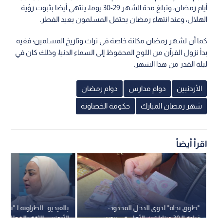
أيام رمضان، وتبلغ مدة الشهر 29-30 يوما، ينتهي أيضا بثبوت رؤية
الهلال، وعند انتهاء رمضان يحتفل المسلمون بعيد الفطر.
كما أن لشهر رمضان مكانة خاصة في تراث وتاريخ المسلمين؛ ففيه
بدأ نزول القرآن من اللوح المحفوظ إلى السماء الدنيا، وذلك كان في
ليلة القدر من هذا الشهر.
الأردنيين
دوام مدارس
دوام رمضان
شهر رمضان المبارك
حكومة الخصاونة
اقرأ أيضاً
"طوق نجاة" لذوي الدخل المحدود:
بالفيديو.. الطراونة لـ"نبض 
زيادة الـ30 دينارا تبث الأمل في بيوت
الأردنيين للثقة بالخطاب ال