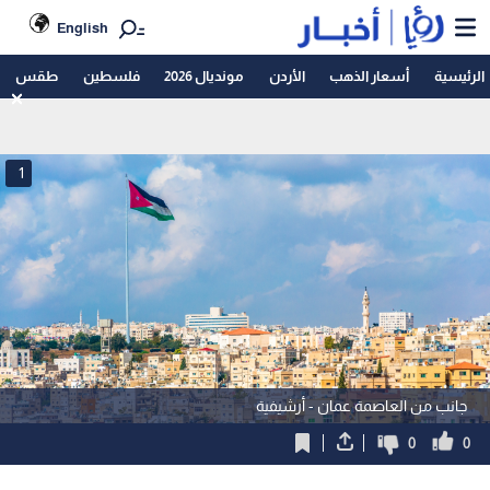
English
الرئيسية
أسعار الذهب
الأردن
مونديال 2026
فلسطين
طقس
1
جانب من العاصمة عمان - أرشيفية
0
0